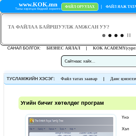
www.KOK.mn
|
ФАЙЛ ОРУУЛАХ
ФАЙЛ ЯАЖ ТАТА
Таны хэрэгцээ бидний зорилго
САНАЛ БОЛГОХ:
|
БИЗНЕС АЯЛАЛ
KOK ACADEMY(сурга
ТУСЛАМЖИЙН ХЭСЭГ:
|
Файл татах заавар
Данс цэнэглэ
Угийн бичиг хөтөлдөг програм
Үн
Хэ