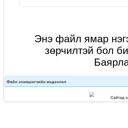
Энэ файл ямар нэг
зөрчилтэй бол би
Баярл
Файл эзэмшигчийн мэдээлэл
Сайтад э