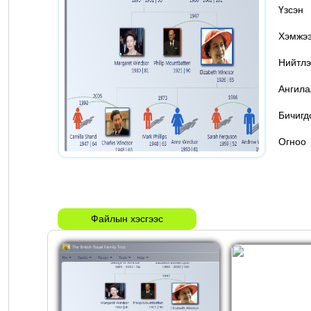
Үзс
Хэмж
Нийтлэ
Ангил
Бичигд
Огн
Файлын хэсгээс