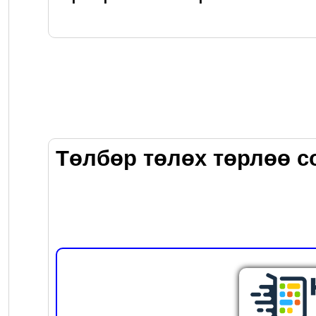
Төлбөр төлөх төрлөө с