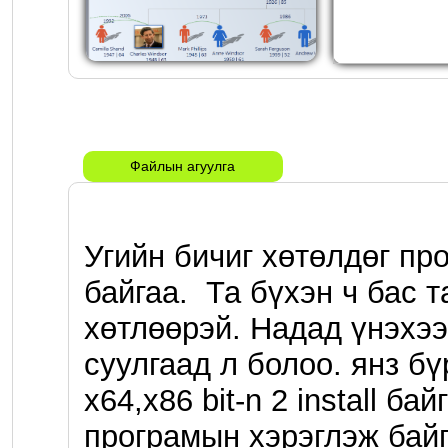
Файлын агуулга
Угийн бичиг хөтөлдөг про
байгаа.  Та бүхэн ч бас т
хөтлөөрэй. Надад үнэхээ
суулгаад л болоо. янз бү
x64,x86 bit-n 2 install ба
програмын хэрэглэж байг