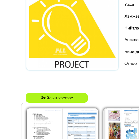
Үзс
Хэмж
Нийтлэ
Ангил
Бичигд
Огн
Файлын хэсгээс