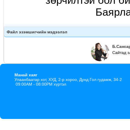
зөрчилтэй бол би
Баярл
Файл эзэмшигчийн мэдээлэл
Б.Санса
Сайтад э
Манай хаяг
Улаанбаатар хот, ХУД, 2-р хороо, Дунд Гол гудамж, 34-2
09:00AM - 08:00PM хүртэл