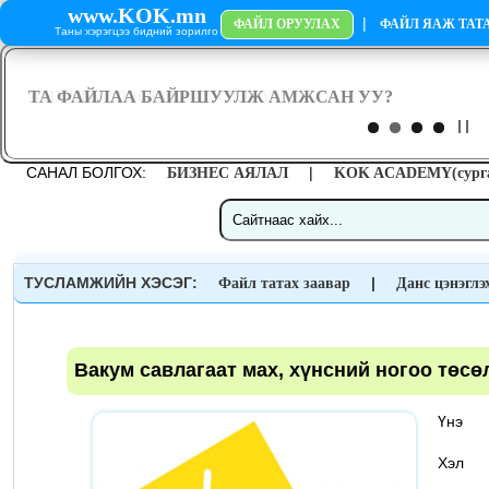
www.KOK.mn
|
ФАЙЛ ОРУУЛАХ
ФАЙЛ ЯАЖ ТАТА
Таны хэрэгцээ бидний зорилго
САНАЛ БОЛГОХ:
|
БИЗНЕС АЯЛАЛ
KOK ACADEMY(сурга
ТУСЛАМЖИЙН ХЭСЭГ:
|
Файл татах заавар
Данс цэнэглэ
Вакум савлагаат мах, хүнсний ногоо төсө
Үн
Хэ