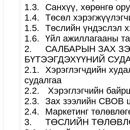
1.3.	Санхүү, хөрөнгө оруулалтын төлөвлөлт 

1.4.	Төсөл хэрэгжүүлэгчийн товч танилцуулга

1.5.	Төслийн үндэслэл хэрэгцээ шаардлага

1.6.	Үйл ажиллагааны танилцуулга

2.	САЛБАРЫН ЗАХ ЗЭЭЛИЙН БОЛОН 
БҮТЭЭГДЭХҮҮНИЙ СУДА
2.1.	Хэрэглэгчдийн худалдан авах чадварын  
судалгаа

2.2.	 Хэрэглэгчийн байршлын судалгаа

2.3.	Зах зээлийн СВОВ шинжилгээ

2.4.	Маркетинг төлөвлөгөө

3.	ТӨСЛИЙН ТӨЛӨВЛӨЛТ БА ҮЙЛ АЖИЛЛАГАА
