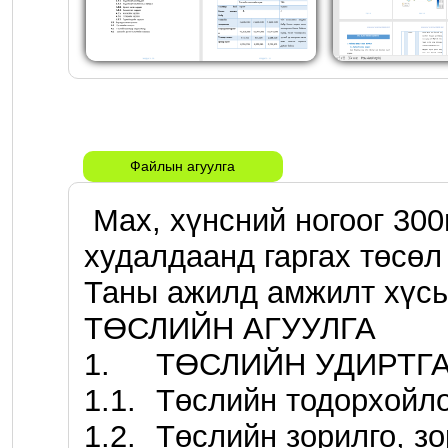
Файлын агуулга
 Мах, хүнсний ногоог 300гр, 500гр - аар вакум савлан 
худалдаанд гаргах төсөл
Таны ажилд амжилт хүсье.
ТӨСЛИЙН АГУУЛГА

1.	ТӨСЛИЙН УДИРТГАЛ ХЭСЭГ 

1.1.	Төслийн тодорхойлолт 

1.2.	Төслийн зорилго, зорилтууд 
