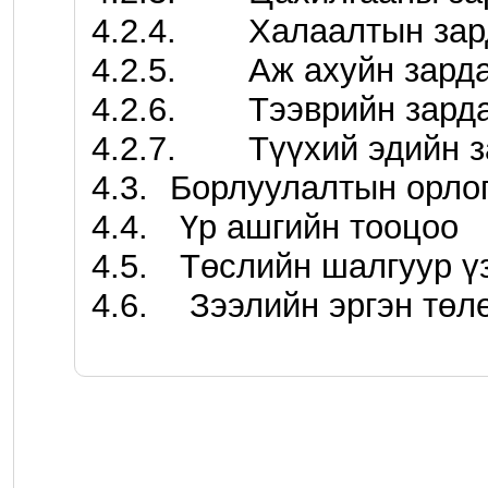
4.2.4.	Халаалтын зардал

4.2.5.	Аж ахуйн зардал 

4.2.6.	Тээврийн зардал 

4.2.7.	Түүхий эдийн зардал

4.3.	Борлуулалтын орлого 

4.4.	 Үр ашгийн тооцоо 

4.5.	 Төслийн шалгуур үзүүлэлтүүд 

4.6.	  Зээлийн эргэн төлөлтийн хуваарь
