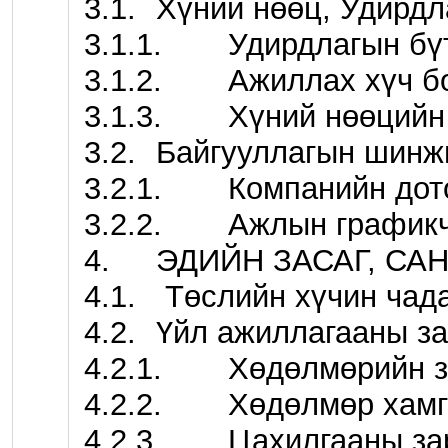
3.1.	Хүний нөөц, Удирдлага зохион байгуулалт 

3.1.1.	Удирдлагын бүтэц зохион байгуулалт 

3.1.2.	Ажиллах хүч болон ажил үүргийн хуваар

3.1.3.	Хүний нөөцийн бодлого 

3.2.	Байгууллагын шинжилгээ болон төлөвлөлт  

3.2.1.	Компанийн дотоод орчны шинжилгээ 

3.2.2.	Ажлын графикчилсан төлөвлөгөө 

4.	ЭДИЙН ЗАСАГ, САНХҮҮГИЙН ТООЦОО

4.1.	 Төслийн хүчин чадал

4.2.	Үйл ажиллагааны зардал 

4.2.1.	Хөдөлмөрийн зардал 

4.2.2.	Хөдөлмөр хамгааллын зардал 

4.2.3.	Цахилгааны зардал 
