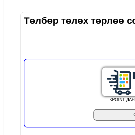
Төлбөр төлөх төрлөө с
KPOINT ДА