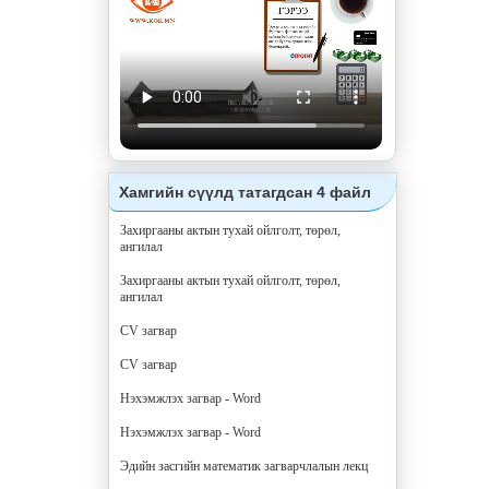
Хамгийн сүүлд татагдсан 4 файл
Захиргааны актын тухай ойлголт, төрөл,
ангилал
Захиргааны актын тухай ойлголт, төрөл,
ангилал
CV загвар
CV загвар
Нэхэмжлэх загвар - Word
Нэхэмжлэх загвар - Word
Эдийн засгийн математик загварчлалын лекц