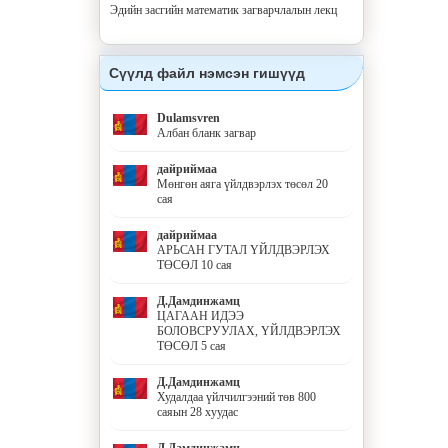
Эдийн засгийн математик загварчлалын лекц
Сүүлд файл нэмсэн гишүүд
Dulamsvren
Албан бланк загвар
дайриймаа
Мөнгөн аяга үйлдвэрлэх төсөл 20
сая
дайриймаа
АРЬСАН ГУТАЛ ҮЙЛДВЭРЛЭХ
ТӨСӨЛ 10 сая
Д.Дамдинжамц
ЦАГААН ИДЭЭ
БОЛОВСРУУЛАХ, ҮЙЛДВЭРЛЭХ
ТӨСӨЛ 5 сая
Д.Дамдинжамц
Худалдаа үйлчилгээний төв 800
саяын 28 хуудас
Д.Дамдинжамц