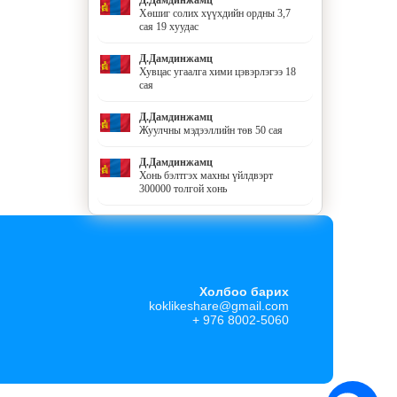
Хөшиг солих хүүхдийн ордны 3,7
сая 19 хуудас
Д.Дамдинжамц
Хувцас угаалга хими цэвэрлэгээ 18
сая
Д.Дамдинжамц
Жуулчны мэдээллийн төв 50 сая
Д.Дамдинжамц
Хонь бэлтгэх махны үйлдвэрт
300000 толгой хонь
Холбоо барих
koklikeshare@gmail.com
+ 976 8002-5060