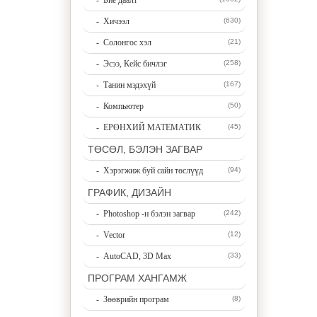
- Бие даалт
- Хичээл
(630)
- Солонгос хэл
(21)
- Эсээ, Кейс бичлэг
(258)
- Танин мэдэхүй
(167)
- Компьютер
(50)
- ЕРӨНХИЙ МАТЕМАТИК
(45)
ТӨСӨЛ, БЭЛЭН ЗАГВАР
- Хэрэгжиж буй сайн төслүүд
(94)
ГРАФИК, ДИЗАЙН
- Photoshop -н бэлэн загвар
(242)
- Vector
(12)
- AutoCAD, 3D Max
(33)
ПРОГРАМ ХАНГАМЖ
- Зөөврийн програм
(8)