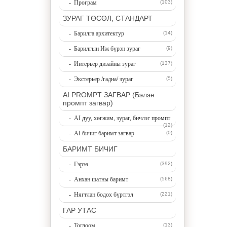
- Програм
(103)
ЗУРАГ ТӨСӨЛ, СТАНДАРТ
- Барилга архитектур
(14)
- Барилгын Иж бүрэн зураг
(9)
- Интерьер дизайны зураг
(137)
- Экстерьер /гадна/ зураг
(5)
AI PROMPT ЗАГВАР (Бэлэн
промпт загвар)
- AI дуу, хөгжим, зураг, бичлэг промпт
(12)
- AI бичиг баримт загвар
(0)
БАРИМТ БИЧИГ
- Гэрээ
(392)
- Анхан шатны баримт
(568)
- Нягтлан бодох бүртгэл
(221)
ГАР УТАС
- Тоглоом
(13)