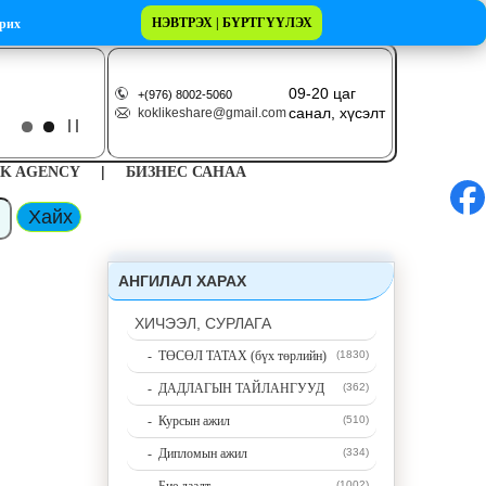
НЭВТРЭХ | БҮРТГҮҮЛЭХ
рих
09-20 цаг
+(976) 8002-5060
санал, хүсэлт
koklikeshare@gmail.com
|
K AGENCY
БИЗНЕС САНАА
АНГИЛАЛ ХАРАХ
ХИЧЭЭЛ, СУРЛАГА
- ТӨСӨЛ ТАТАХ (бүх төрлийн)
(1830)
- ДАДЛАГЫН ТАЙЛАНГУУД
(362)
- Курсын ажил
(510)
- Дипломын ажил
(334)
(1002)