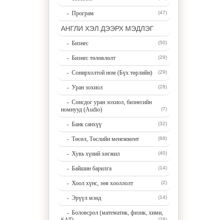
- Програм
(47)
АНГЛИ ХЭЛ ДЭЭРХ МЭДЛЭГ
- Бизнес
(50)
- Бизнес төлөвлөлт
(29)
- Сонирхолтой ном (Бүх төрлийн)
(29)
- Уран зохиол
(28)
- Сонсдог уран зохиол, бизнесийн
номнууд (Audio)
(7)
- Банк санхүү
(32)
- Төсөл, Төслийн менежмент
(68)
- Хувь хүний хөгжил
(40)
- Байшин барилга
(14)
- Хоол хүнс, зөв хооллолт
(2)
- Эрүүл мэнд
(14)
- Боловсрол (математик, физик, хими,
(28)