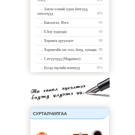
SAT)
- Англи хэлний сурах бичгүүд,
хичээлүүд
(47)
- Баясалгал, Иога
(1)
- E-bay худалдаа
(1)
- Хөрөнгө орууллалт
(6)
- Хөрөнгийн зах зээл, бонд, хувьцаа
(8)
- Сэтгүүлүүд (Magazines)
(3)
- Бусад төрлийн номнууд
(61)
СУРТАЛЧИЛГАА