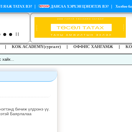
|
|
Л ЯАЖ ТАТАХ ВЭ?
ДАНСАА ХЭРХЭН ЦЭНЭГЛЭХ ВЭ?
Холбоо ба
|
|
|
KOK ACADEMY(сургалт)
ОФФИС ХАНГАМЖ
KO
нэгтэнд бичиж үлдээнэ үү.
нэтэй Баярлалаа