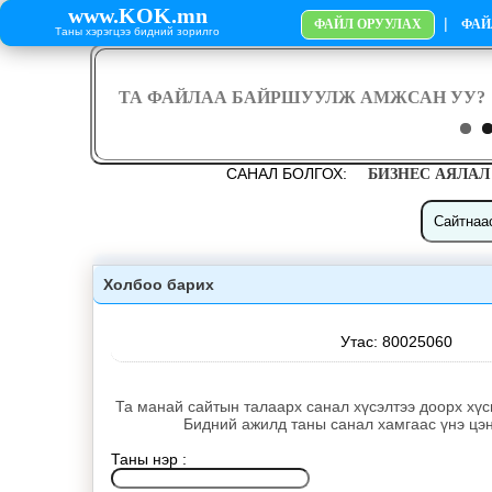
www.KOK.mn
|
ФАЙЛ ОРУУЛАХ
ФАЙ
Таны хэрэгцээ бидний зорилго
САНАЛ БОЛГОХ:
БИЗНЕС АЯЛАЛ
Холбоo барих
Утас: 80025060
Та манай сайтын талаарх санал хүсэлтээ доорх хүс
Бидний ажилд таны санал хамгаас үнэ цэ
Таны нэр :