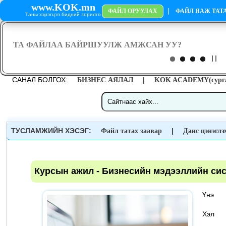
www.KOK.mn
|
ФАЙЛ ОРУУЛАХ
ФАЙЛ ЯАЖ ТАТА
Таны хэрэгцээ бидний зорилго
САНАЛ БОЛГОХ:
|
БИЗНЕС АЯЛАЛ
KOK ACADEMY(сурга
ТУСЛАМЖИЙН ХЭСЭГ:
|
Файл татах заавар
Данс цэнэглэ
Курсын ажил - Бизнесийн мэдээллийн си
Үн
Хэ