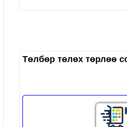
Төлбөр төлөх төрлөө с