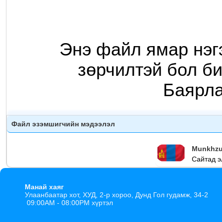
Энэ файл ямар нэг
зөрчилтэй бол би
Баярл
Файл эзэмшигчийн мэдээлэл
Munkhzu
Сайтад э
Манай хаяг
Улаанбаатар хот, ХУД, 2-р хороо, Дунд Гол гудамж, 34-2
09:00AM - 08:00PM хүртэл