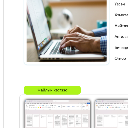
Үзс
Хэмж
Нийтлэ
Ангил
Бичигд
Огн
Файлын хэсгээс