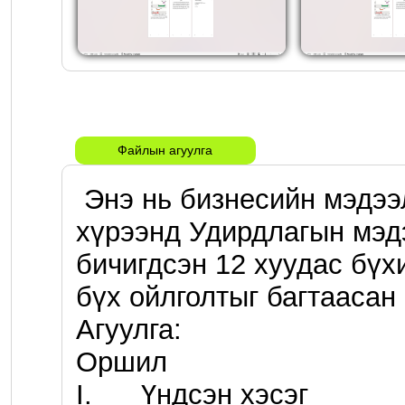
Файлын агуулга
 Энэ нь бизнесийн мэдээллийн систем хичээлийн 
хүрээнд Удирдлагын мэдэ
бичигдсэн 12 хуудас бүх
бүх ойлголтыг багтаасан 
Агуулга:

Оршил

I.	Үндсэн хэсэг
