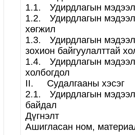
1.1.	 Удирдлагын мэдээллийн системийн тухай 

1.2.	 Удирдлагын мэдээллийн системийн үүсэл, 
хөгжил

1.3.	 Удирдлагын мэдээллийн систем удирдлагын 
зохион байгуулалттай хол
1.4.	 Удирдлагын мэдээллийн системийн ач 
холбогдол

II.	Судалгааны хэсэг

2.1.	 Удирдлагын мэдээллийн системийн судлагдсан 
байдал

Дүгнэлт

Ашигласан ном, материал