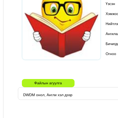
Үзс
Хэмж
Нийтлэ
Ангил
Бичигд
Огн
Файлын агуулга
 DWDM онол, Англи хэл дээр 