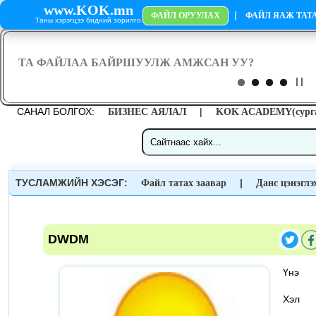
www.KOK.mn
|
ФАЙЛ ОРУУЛАХ
ФАЙЛ ЯАЖ ТАТА
Таны хэрэгцээ бидний зорилго
САНАЛ БОЛГОХ:
|
БИЗНЕС АЯЛАЛ
KOK ACADEMY(сурга
ТУСЛАМЖИЙН ХЭСЭГ:
|
Файл татах заавар
Данс цэнэглэ
DWDM
Үн
Хэ