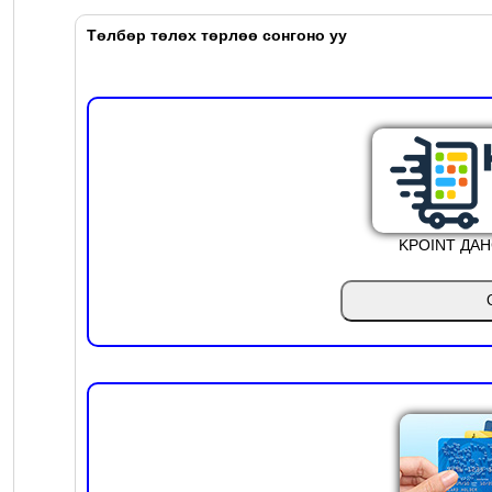
Төлбөр төлөх төрлөө сонгоно уу
KPOINT ДА