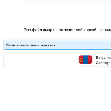
Энэ файл ямар нэгэн зохиогчийн эрхийн зөрчи
Файл эзэмшигчийн мэдээлэл
Baigalm
Сайтад э