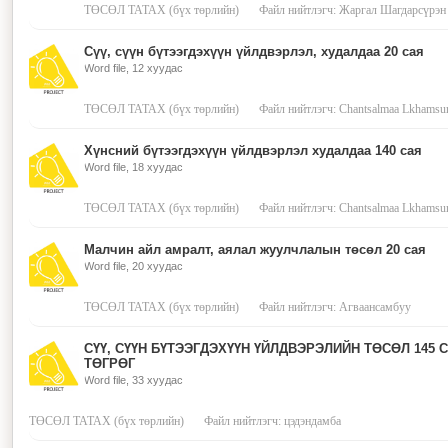
ТӨСӨЛ ТАТАХ (бүх төрлийн)
Файл нийтлэгч: Жаргал Шагдарсүрэн
Сүү, сүүн бүтээгдэхүүн үйлдвэрлэл, худалдаа 20 сая
Word file, 12 хуудас
ТӨСӨЛ ТАТАХ (бүх төрлийн)
Файл нийтлэгч: Chantsalmaa Lkhamsu
Хүнсний бүтээгдэхүүн үйлдвэрлэл худалдаа 140 сая
Word file, 18 хуудас
ТӨСӨЛ ТАТАХ (бүх төрлийн)
Файл нийтлэгч: Chantsalmaa Lkhamsu
Малчин айл амралт, аялал жуулчлалын төсөл 20 сая
Word file, 20 хуудас
ТӨСӨЛ ТАТАХ (бүх төрлийн)
Файл нийтлэгч: Агваансамбуу
СҮҮ, СҮҮН БҮТЭЭГДЭХҮҮН ҮЙЛДВЭРЭЛИЙН ТӨСӨЛ 145 
ТӨГРӨГ
Word file, 33 хуудас
ТӨСӨЛ ТАТАХ (бүх төрлийн)
Файл нийтлэгч: цэдэндамба