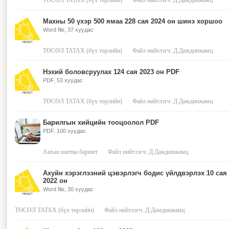
ТӨСӨЛ ТАТАХ (бүх төрлийн)
Файл нийтлэгч: Д.Дамдинжамц
Махны 50 үхэр 500 ямаа 228 сая 2024 он шинэ хоршоо
Word file, 37 хуудас
ТӨСӨЛ ТАТАХ (бүх төрлийн)
Файл нийтлэгч: Д.Дамдинжамц
Нэхий боловсруулах 124 сая 2023 он PDF
PDF, 53 хуудас
ТӨСӨЛ ТАТАХ (бүх төрлийн)
Файл нийтлэгч: Д.Дамдинжамц
Барилгын хийцийн тооцоолол PDF
PDF, 100 хуудас
Анхан шатны баримт
Файл нийтлэгч: Д.Дамдинжамц
Ахуйн хэрэглээний цэвэрлэгч бодис үйлдвэрлэх 10 сая
2022 он
Word file, 30 хуудас
ТӨСӨЛ ТАТАХ (бүх төрлийн)
Файл нийтлэгч: Д.Дамдинжамц