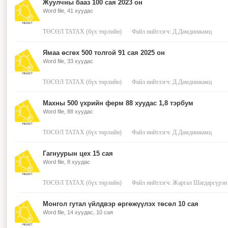
Жуулчны бааз 100 сая 2023 он
Word file, 41 хуудас
ТӨСӨЛ ТАТАХ (бүх төрлийн)
Файл нийтлэгч: Д.Дамдинжамц
Ямаа өсгөх 500 толгой 91 сая 2025 он
Word file, 33 хуудас
ТӨСӨЛ ТАТАХ (бүх төрлийн)
Файл нийтлэгч: Д.Дамдинжамц
Махны 500 үхрийн ферм 88 хуудас 1,8 тэрбум
Word file, 88 хуудас
ТӨСӨЛ ТАТАХ (бүх төрлийн)
Файл нийтлэгч: Д.Дамдинжамц
Гагнуурын цех 15 сая
Word file, 8 хуудас
ТӨСӨЛ ТАТАХ (бүх төрлийн)
Файл нийтлэгч: Жаргал Шагдарсүрэн
Монгол гутал үйлдвэр өргөжүүлэх төсөл 10 сая
Word file, 14 хуудас, 10 сая