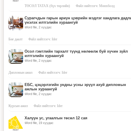
ТӨСӨЛ ТАТАХ (бүх төрлийн)
Файл нийтлэгч: Мөнхболд
Сурагчдын гарын ариун цэврийн мэдлэг хандлага дадл
үнэлэх илтгэлийн хураангуй
Word file, 2 хуудас
Бие даалт
Файл нийтлэгч: Ider
Осол гэмтлийн тархалт түүнд нөлөөлж буй хүчин зүйл
илтгэлийн хураангуй
Word file, 2 хуудас
Дипломын ажил
Файл нийтлэгч: Ider
ЕБС, цэцэрлэгийн ундны усны эрүүл ахуй дипломын
ажлын хураангуй
Word file, 2 хуудас
Курсын ажил
Файл нийтлэгч: Ider
Халуун ус, угаалгын төсөл 12 сая
Word file, 19 хуудас