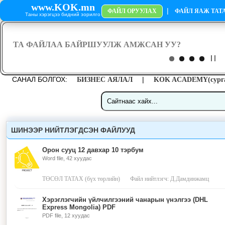
www.KOK.mn
|
ФАЙЛ ОРУУЛАХ
ФАЙЛ ЯАЖ ТАТА
Таны хэрэгцээ бидний зорилго
САНАЛ БОЛГОХ:
|
БИЗНЕС АЯЛАЛ
KOK ACADEMY(сурга
ШИНЭЭР НИЙТЛЭГДСЭН ФАЙЛУУД
Орон сууц 12 давхар 10 тэрбум
Word file, 42 хуудас
ТӨСӨЛ ТАТАХ (бүх төрлийн)
Файл нийтлэгч: Д.Дамдинжамц
Хэрэглэгчийн үйлчилгээний чанарын үнэлгээ (DHL
Express Mongolia) PDF
PDF file, 12 хуудас