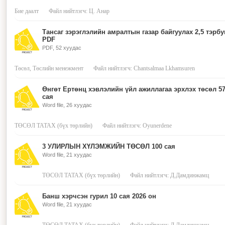
Бие даалт
Файл нийтлэгч: Ц. Анар
Тансаг зэрэглэлийн амралтын газар байгуулах 2,5 тэрб
PDF
PDF, 52 хуудас
Төсөл, Төслийн менежмент
Файл нийтлэгч: Chantsalmaa Lkhamsuren
Өнгөт Ертөнц хэвлэлийн үйл ажиллагаа эрхлэх төсөл 57
сая
Word file, 26 хуудас
ТӨСӨЛ ТАТАХ (бүх төрлийн)
Файл нийтлэгч: Oyunerdene
3 УЛИРЛЫН ХҮЛЭМЖИЙН ТӨСӨЛ 100 сая
Word file, 21 хуудас
ТӨСӨЛ ТАТАХ (бүх төрлийн)
Файл нийтлэгч: Д.Дамдинжамц
Банш хэрчсэн гурил 10 сая 2026 он
Word file, 21 хуудас