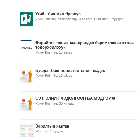
Угийн бичгийн брошур
Угийн бичгийн талаарх гарын авлага, Publisher, 2 хуудас
Өөрийгөө таньж, амьдралдаа баримтлах зарчмаа
тодорхойлохуй
PowerPoint file, 15 slides
Бусдыг биш өөрийгөө танин мэдэх
PowerPoint file, 10 slides
СЭТГЭЛИЙН ХӨДӨЛГӨӨН БА МЭДРЭМЖ
PowerPoint file, 30 хуудас
Зорилгын хавтан
Word file, 1 хуудас