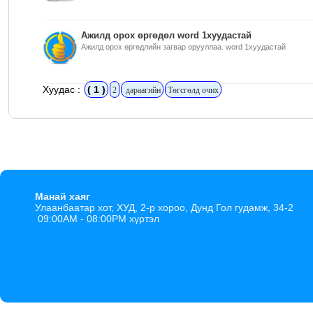
Ажилд орох өргөдөл word 1хуудастай
Ажилд орох өргөдлийн загвар орууллаа. word 1хуудастай
Хуудас :
( 1 )
2
дараагийн
Төгсгөлд очих
Манай хаяг
Улаанбаатар хот, ХУД, 2-р хороо, Дунд Гол гудамж, 34-2
09:00AM - 08:00PM хүртэл