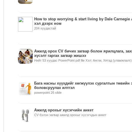
How to stop worrying & start living by Dale Carnegie
хэл дээрх ном
204 хуудастай
Ажилд орох CV бичих загвар болон ярилцлага, за
хүсэлт гаргах загвар жишээ
Нийт 53 хуудас PowerPoint pdf file Хэл: Англи, Хятад (уламжлалт)
Бага насны хүүхдийг хөгжүүлэх сургалтын төвийн 
боловсруулах илтгэл
powerpoint 26 slide
Ажилд орохыг хүсэгчийн анкет
CV бэлэн загвар ажилд орохыг хүсэгчдын анкет