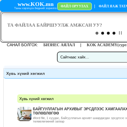
www.KOK.mn
|
ФАЙЛ ОРУУЛАХ
ФАЙЛ ЯАЖ ТАТА
Таны хэрэгцээ бидний зорилго
САНАЛ БОЛГОХ:
|
БИЗНЕС АЯЛАЛ
KOK ACADEMY(сурга
Хувь хүний хөгжил
Хувь хүний хөгжил
БАЙГУУЛЛАГЫН АРХИВЫГ ЭРСДЛЭЭС ХАМГААЛА
ТӨЛӨВЛӨГӨӨ
Word file, 1 хуудас, Байгууллагын архивт шаардагдах эрсдлээс 
төлөвлөгөөний загвар