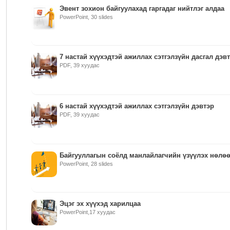
Эвент зохион байгуулахад гаргадаг нийтлэг алдаа
PowerPoint, 30 slides
7 настай хүүхэдтэй ажиллах сэтгэлзүйн дасгал дэв
PDF, 39 хуудас
6 настай хүүхэдтэй ажиллах сэтгэлзүйн дэвтэр
PDF, 39 хуудас
Байгууллагын соёлд манлайлагчийн үзүүлэх нөлө
PowerPoint, 28 slides
Эцэг эх хүүхэд харилцаа
PowerPoint,17 хуудас