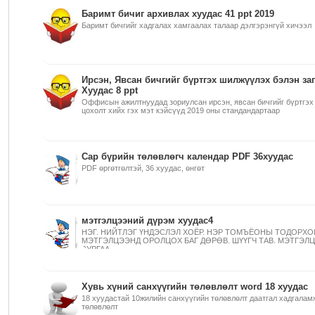
Баримт бичиг архивлах хуудас 41 ppt 2019
Баримт бичгийг хадгалах хамгаалах талаар дэлгэрэнгүй хичээл
Ирсэн, Явсан бичгийг бүртгэх шилжүүлэх бэлэн за
Хуудас 8 ppt
Оффисын ажилтнуудад зориулсан ирсэн, явсан бичгийг бүртгэх
цохолт хийх гэх мэт кэйсүүд 2019 оны стандандартаар
Сар бүрийн төлөвлөгч календар PDF 36хуудас
PDF өргөтгөлтэй, 36 хуудас, өнгөт
мэтгэлцээний дүрэм хуудас4
НЭГ. НИЙТЛЭГ ҮНДЭСЛЭЛ ХОЁР. НЭР ТОМЪЁОНЫ ТОДОРХОЙ
МЭТГЭЛЦЭЭНД ОРОЛЦОХ БАГ ДӨРӨВ. ШҮҮГЧ ТАВ. МЭТГЭЛ
ЗУРГАА....
Хувь хүний санхүүгийн төлөвлөлт word 18 хуудас
18 хуудастай 10жилийн санхүүгийн төлөвлөлт даатгал хадгалам
төлөвлөлт