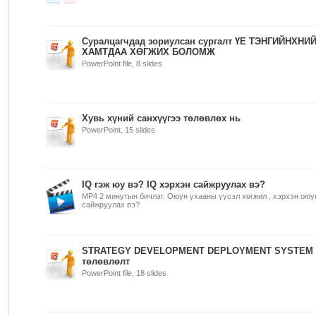
Суралцагчдад зориулсан сургалт ҮЕ ТЭНГИЙНХНИ
ХАМТДАА ХӨГЖИХ БОЛОМЖ
PowerPoint file, 8 slides
Хувь хүний санхүүгээ төлөвлөх нь
PowerPoint, 15 slides
IQ гэж юу вэ? IQ хэрхэн сайжруулах вэ?
MP4 2 минутын бичлэг. Оюун ухааны үүсэл хөгжил , хэрхэн оюу
сайжруулах вэ?
STRATEGY DEVELOPMENT DEPLOYMENT SYSTEM
төлөвлөлт
PowerPoint file, 18 slides