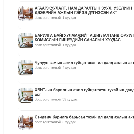
АГААРЖУУЛАЛТ, НАМ ДАРАЛТЫН ЗУУХ, УЗЕЛИЙН
ДЭЭВРИЙН АЖЛЫН ГЭРЭЭ ДҮГНЭСЭН АКТ
docx өргөтгөлтэй, 1 хуудас
БАРИЛГА БАЙГУУЛАМЖИЙГ АШИГЛАЛТАНД ОРУУЛ
КОМИССЫН ГИШҮҮДИЙН САНАЛЫН ХУУДАС
docx өргөтгөлтэй, 1 хуудас
Чулуун замын ажил гүйцэтгэсэн ил далд ажлын ак
docx өргөтгөлтэй, 4 хуудас
ХБИТ-ын барилгын ажил гүйцэтгэсэн тухай ил дал
акт
docx өргөтгөлтэй, 35 хуудас
Сэндвич барилга барьсан тухай ил далд ажлын ак
docx өргөтгөлтэй, 6 хуудас