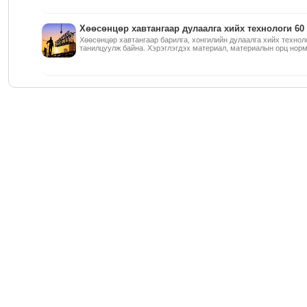
Хөөсөнцөр хавтангаар дулаалга хийх технологи 60
Хөөсөнцөр хавтангаар барилга, хонгилийн дулаалга хийх технол
танилцуулж байна. Хэрэглэгдэх материал, материалын орц норм.