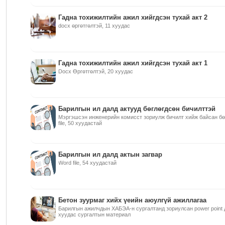
Гадна тохижилтийн ажил хийгдсэн тухай акт 2
docx өргөтгөлтэй, 11 хуудас
Гадна тохижилтийн ажил хийгдсэн тухай акт 1
Docx Өргөтгөлтэй, 20 хуудас
Барилгын ил далд актууд бөглөгдсөн бичилттэй
Мэргэшсэн инженерийн комисст зориулж бичилт хийж байсан бө
file, 50 хуудастай
Барилгын ил далд актын загвар
Word file, 54 хуудастай
Бетон зуурмаг хийх үеийн аюулгүй ажиллагаа
Барилгын ажилчдын ХАБЭА-н сургалтанд зориулсан power point д
хуудас сургалтын материал