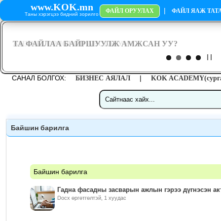
www.KOK.mn
|
ФАЙЛ ОРУУЛАХ
ФАЙЛ ЯАЖ ТАТА
Таны хэрэгцээ бидний зорилго
САНАЛ БОЛГОХ:
|
БИЗНЕС АЯЛАЛ
KOK ACADEMY(сурга
Байшин барилга
Байшин барилга
Гадна фасадны засварын ажлын гэрээ дүгнэсэн акт
Docx өргөтгөлтэй, 1 хуудас