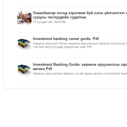
Улаанбаатар хотод хэрэгжиж буй олон үйлчилгээт 
сууцны төслүүдийн судалгаа
23 хуудастай, Word file
Investment banking career guide. Pdf
хөрөнгө оруулалт болон хөрөнгө оруулалтын банкны чиглэлээр 
гэж буй залуучуудад зориулсан ном. Pdf
Investment Banking Guide- хөрөнгө оруулалтын га
авлага Pdf
Хөрөнгө оруулалтын банкны тухай гарын авлага. Investment banking