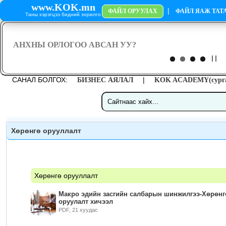
www.KOK.mn
|
ФАЙЛ ОРУУЛАХ
ФАЙЛ ЯАЖ ТАТА
Таны хэрэгцээ бидний зорилго
САНАЛ БОЛГОХ:
|
БИЗНЕС АЯЛАЛ
KOK ACADEMY(сурга
Хөрөнгө орууллалт
Хөрөнгө орууллалт
Макро эдийн засгийн салбарын шинжилгээ-Хөрөнг
оруулалт хичээл
PDF, 21 хуудас