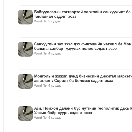
Байгууллагын тогтвортой хөгжлийн санхүүжилт ба
тайлагнал сэдэвт эсээ
Word file, 5 хуудас
Санхүүгийн зах зээл дэх финтекийн хөгжил ба Мо
банкны салбарт үзүүлэх нөлөө сэдэвт эсээ
Word file, 4 хуудас
Монголын жижиг, дунд бизнесийн дижитал маркет
ашиглалт: Сорилт ба боломж сэдэвт эсээ
Word file, 4 хуудас
Ази, Номхон далайн бүс нутгийн геополитик дахь 
Улсын байр суурь сэдэвт эсээ
Word file, 4 хуудас