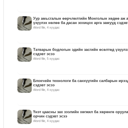
Уур амьсгалын өөрчлөлтийн Монголын хөдөө аж 
үзүүлэх нөлөө ба дасан зохицох арга замууд сэдэв
Word file, 4 хуудас
Татварын бодлогын эдийн засгийн өсөлтөд үзүүлэ
сэдэвт эсээ
Word file, 5 хуудас
Блокчейн технологи ба санхүүгийн салбарын ирээ
сэдэвт эсээ
Word file, 4 хуудас
Үнэт цаасны зах зээлийн хөгжил ба хөрөнгө оруул
орчин сэдэвт эсээ
Word file, 4 хуудас