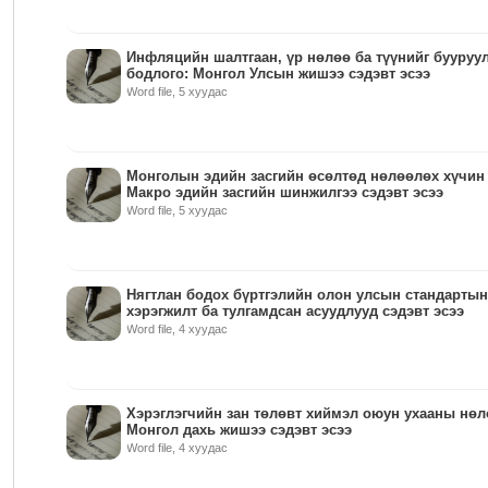
Инфляцийн шалтгаан, үр нөлөө ба түүнийг бууруу
бодлого: Монгол Улсын жишээ сэдэвт эсээ
Word file, 5 хуудас
Монголын эдийн засгийн өсөлтөд нөлөөлөх хүчин 
Макро эдийн засгийн шинжилгээ сэдэвт эсээ
Word file, 5 хуудас
Нягтлан бодох бүртгэлийн олон улсын стандартын
хэрэгжилт ба тулгамдсан асуудлууд сэдэвт эсээ
Word file, 4 хуудас
Хэрэглэгчийн зан төлөвт хиймэл оюун ухааны нөл
Монгол дахь жишээ сэдэвт эсээ
Word file, 4 хуудас