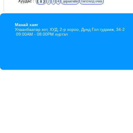
Хуудас :
( 1 )
2
3
4
дараагийн
Төгсгөлд очих
Манай хаяг
Улаанбаатар хот, ХУД, 2-р хороо, Дунд Гол гудамж, 34-2
09:00AM - 08:00PM хүртэл