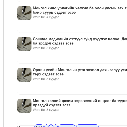
Монгол кино урлагийн хөгжил ба олон улсын зах з
байр суурь сэдэвт эсээ
Word file, 4 хуудас
Сошиал медиагийн сэтгүүл зүйд үзүүлэх нөлөө: Да
ба эрсдэл сэдэвт эсээ
Word file, 3 хуудас
Орчин үеийн Монголын утга зохиол дахь залуу үе
төрх сэдэвт эсээ
Word file, 3 хуудас
Монгол хэлний цахим хэрэглээний онцлог ба түүн
ирээдүй сэдэвт эсээ
Word file, 3 хуудас