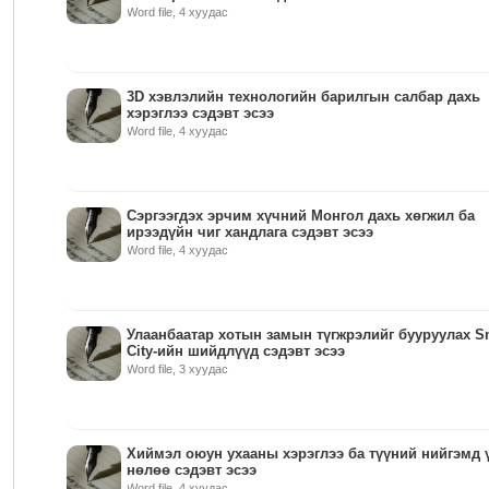
Word file, 4 хуудас
3D хэвлэлийн технологийн барилгын салбар дахь
хэрэглээ сэдэвт эсээ
Word file, 4 хуудас
Сэргээгдэх эрчим хүчний Монгол дахь хөгжил ба
ирээдүйн чиг хандлага сэдэвт эсээ
Word file, 4 хуудас
Улаанбаатар хотын замын түгжрэлийг бууруулах S
City-ийн шийдлүүд сэдэвт эсээ
Word file, 3 хуудас
Хиймэл оюун ухааны хэрэглээ ба түүний нийгэмд 
нөлөө сэдэвт эсээ
Word file, 4 хуудас