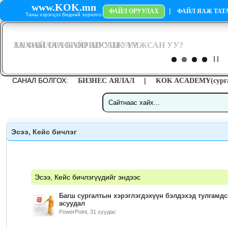
www.KOK.mn
|
ФАЙЛ ОРУУЛАХ
ФАЙЛ ЯАЖ ТАТА
Таны хэрэгцээ бидний зорилго
САНАЛ БОЛГОХ:
|
БИЗНЕС АЯЛАЛ
KOK ACADEMY(сурга
Эсээ, Кейс бичлэг
Эсээ, Кейс бичлэгүүдийг эндээс
Багш сургалтын хэрэглэгдэхүүн бэлдэхэд тулгамдс
асуудал
PowerPoint, 31 хуудас