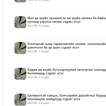
Мал аж ахуйн эрчимжсэн аж ахуйн хөгжил ба байг
орчинд үзүүлэх нөлөө сэдэвт эсээ
Word file, 4 хуудас
Усалгаатай газар тариалангийн техник, технологий
шинэчлэл ба үр ашиг сэдэвт эсээ
Word file, 4 хуудас
Хөдөө аж ахуйн бүтээгдэхүүний экспортыг нэмэгд
боломжууд сэдэвт эсээ
Word file, 4 хуудас
Цөлжилттэй тэмцэх, бэлчээрийн доройтлыг бууру
инновацлаг шийдлүүд сэдэвт эсээ
Word file, 4 хуудас