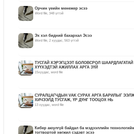
Орчин үеийн менежер эсээ
Word file, 348 үгтэй
Эх хэл бидний бахархал Эсээ
Word file, 2 хуудас, 563 үгтэй
ТУСГАЙ ХЭРЭГЦЭЭТ БОЛОВСРОЛ ШААРДЛАГАТАЙ
ХҮҮХЭДТЭЙ АЖИЛЛАХ АРГА ЗҮЙ
15хуудас, word file
СУРАЛЦАГЧДЫН VAK СУРАХ АРГА БАРИЛЫГ ЭЭЛ
ХИЧЭЭЛД ТУСГАЖ, ҮР ДҮНГ ТООЦОХ НЬ
13 хуудас, word file
Кибер аюулгүй байдал ба мэдээллийн технологий
тогтвортой хөгжил сэдэвт эсээ