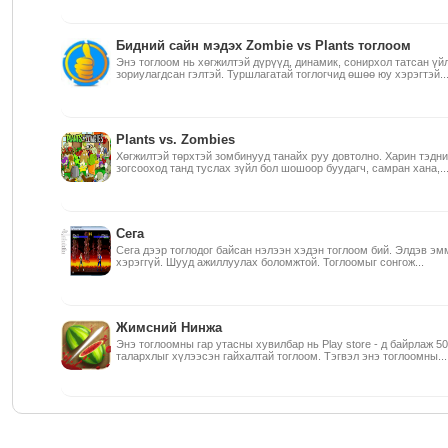
Бидний сайн мэдэх Zombie vs Plants тоглоом
Энэ тоглоом нь хөгжилтэй дүрүүд, динамик, сонирхол татсан үйл
зориулагдсан гэлтэй. Туршлагатай тоглогчид өшөө юу хэрэгтэй..
Plants vs. Zombies
Хөгжилтэй төрхтэй зомбинууд танайх руу довтолно. Харин тэдн
зогсооход танд туслах зүйл бол шошоор буудагч, самран хана,..
Сега
Сега дээр тоглодог байсан нэлээн хэдэн тоглоом бий. Элдэв эм
хэрэггүй. Шууд ажиллуулах боломжтой. Тоглоомыг сонгож...
Жимсний Нинжа
Энэ тоглоомны гар утасны хувилбар нь Play store - д байрлаж 50
талархлыг хүлээсэн гайхалтай тоглоом. Тэгвэл энэ тоглоомны...