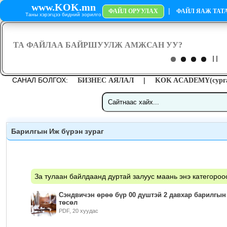
www.KOK.mn
|
ФАЙЛ ОРУУЛАХ
ФАЙЛ ЯАЖ ТАТА
Таны хэрэгцээ бидний зорилго
САНАЛ БОЛГОХ:
|
БИЗНЕС АЯЛАЛ
KOK ACADEMY(сурга
Барилгын Иж бүрэн зураг
За тулаан байлдаанд дуртай залуус маань энэ категороо
Сэндвичэн өрөө бүр 00 душтэй 2 давхар барилгын 
төсөл
PDF, 20 хуудас