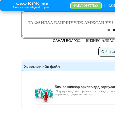
www.KOK.mn
|
ФАЙЛ ОРУУЛАХ
ФАЙ
Таны хэрэгцээ бидний зорилго
САНАЛ БОЛГОХ:
БИЗНЕС АЯЛАЛ
Хэрэглэгчийн файл
Бизнэс шинээр эрхлэгчдэд зориула
59 хуудастай, шинээр бизнес эрхлэгчдэд зор
маркеинги, судалгаа, зах зээл