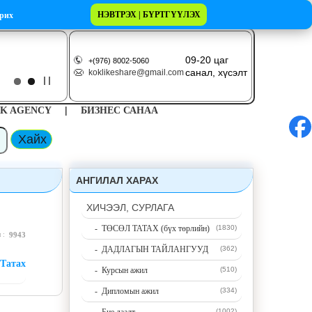
НЭВТРЭХ | БҮРТГҮҮЛЭХ
рих
09-20 цаг
+(976) 8002-5060
санал, хүсэлт
koklikeshare@gmail.com
|
K AGENCY
БИЗНЕС САНАА
АНГИЛАЛ ХАРАХ
ХИЧЭЭЛ, СУРЛАГА
- ТӨСӨЛ ТАТАХ (бүх төрлийн)
(1830)
н :
9943
- ДАДЛАГЫН ТАЙЛАНГУУД
(362)
Татах
- Курсын ажил
(510)
- Дипломын ажил
(334)
(1002)