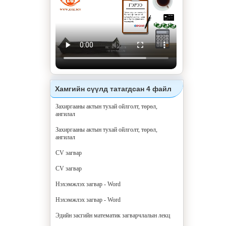
Хамгийн сүүлд татагдсан 4 файл
Захиргааны актын тухай ойлголт, төрөл,
ангилал
Захиргааны актын тухай ойлголт, төрөл,
ангилал
CV загвар
CV загвар
Нэхэмжлэх загвар - Word
Нэхэмжлэх загвар - Word
Эдийн засгийн математик загварчлалын лекц