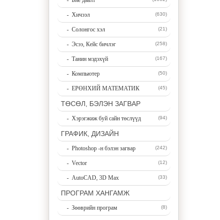
- Бие даалт
- Хичээл
(630)
- Солонгос хэл
(21)
- Эсээ, Кейс бичлэг
(258)
- Танин мэдэхүй
(167)
- Компьютер
(50)
- ЕРӨНХИЙ МАТЕМАТИК
(45)
ТӨСӨЛ, БЭЛЭН ЗАГВАР
- Хэрэгжиж буй сайн төслүүд
(94)
ГРАФИК, ДИЗАЙН
- Photoshop -н бэлэн загвар
(242)
- Vector
(12)
- AutoCAD, 3D Max
(33)
ПРОГРАМ ХАНГАМЖ
- Зөөврийн програм
(8)