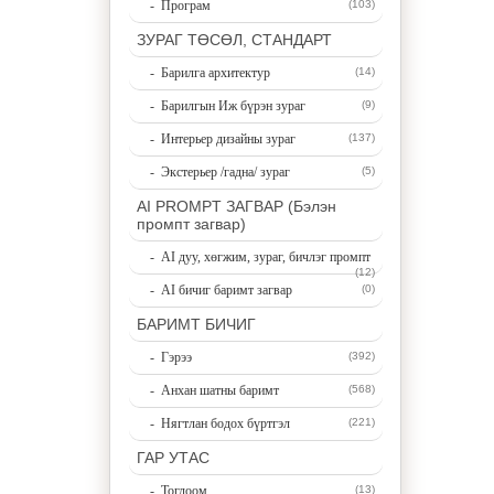
- Програм
(103)
ЗУРАГ ТӨСӨЛ, СТАНДАРТ
- Барилга архитектур
(14)
- Барилгын Иж бүрэн зураг
(9)
- Интерьер дизайны зураг
(137)
- Экстерьер /гадна/ зураг
(5)
AI PROMPT ЗАГВАР (Бэлэн
промпт загвар)
- AI дуу, хөгжим, зураг, бичлэг промпт
(12)
- AI бичиг баримт загвар
(0)
БАРИМТ БИЧИГ
- Гэрээ
(392)
- Анхан шатны баримт
(568)
- Нягтлан бодох бүртгэл
(221)
ГАР УТАС
- Тоглоом
(13)