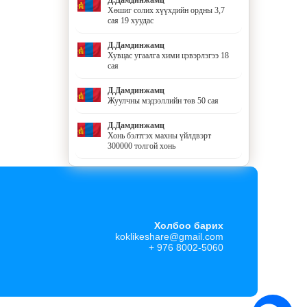
Хөшиг солих хүүхдийн ордны 3,7
сая 19 хуудас
Д.Дамдинжамц
Хувцас угаалга хими цэвэрлэгээ 18
сая
Д.Дамдинжамц
Жуулчны мэдээллийн төв 50 сая
Д.Дамдинжамц
Хонь бэлтгэх махны үйлдвэрт
300000 толгой хонь
Холбоо барих
koklikeshare@gmail.com
+ 976 8002-5060