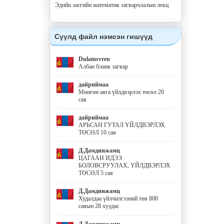
Эдийн засгийн математик загварчлалын лекц
Сүүлд файл нэмсэн гишүүд
Dulamsvren
Албан бланк загвар
дайриймаа
Мөнгөн аяга үйлдвэрлэх төсөл 20
сая
дайриймаа
АРЬСАН ГУТАЛ ҮЙЛДВЭРЛЭХ
ТӨСӨЛ 10 сая
Д.Дамдинжамц
ЦАГААН ИДЭЭ
БОЛОВСРУУЛАХ, ҮЙЛДВЭРЛЭХ
ТӨСӨЛ 5 сая
Д.Дамдинжамц
Худалдаа үйлчилгээний төв 800
саяын 28 хуудас
Д.Дамдинжамц