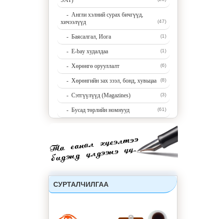
SAT)
- Англи хэлний сурах бичгүүд,
хичээлүүд
(47)
- Баясалгал, Иога
(1)
- E-bay худалдаа
(1)
- Хөрөнгө орууллалт
(6)
- Хөрөнгийн зах зээл, бонд, хувьцаа
(8)
- Сэтгүүлүүд (Magazines)
(3)
- Бусад төрлийн номнууд
(61)
СУРТАЛЧИЛГАА