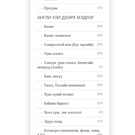
- Програм
(47)
АНГЛИ ХЭЛ ДЭЭРХ МЭДЛЭГ
- Бизнес
(50)
- Бизнес төлөвлөлт
(29)
- Сонирхолтой ном (Бүх төрлийн)
(29)
- Уран зохиол
(28)
- Сонсдог уран зохиол, бизнесийн
номнууд (Audio)
(7)
- Банк санхүү
(32)
- Төсөл, Төслийн менежмент
(68)
- Хувь хүний хөгжил
(40)
- Байшин барилга
(14)
- Хоол хүнс, зөв хооллолт
(2)
- Эрүүл мэнд
(14)
- Боловсрол (математик, физик, хими,
(28)