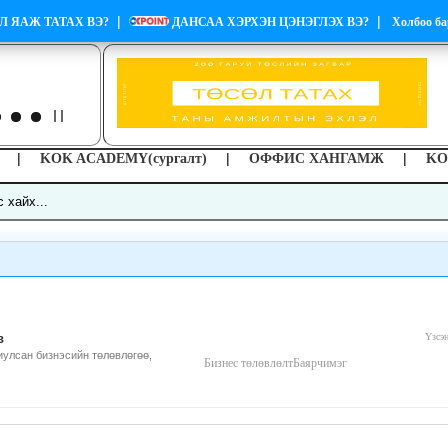
|
|
Л ЯАЖ ТАТАХ ВЭ?
ДАНСАА ХЭРХЭН ЦЭНЭГЛЭХ ВЭ?
Холбоо ба
|
|
|
KOK ACADEMY(сургалт)
ОФФИС ХАНГАМЖ
KO
в
Үзсэ
иулсан бизнэсийн төлөвлөгөө,
Бизнес төлөвлөлт
Баярчимэг