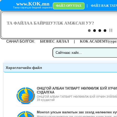
www.KOK.mn
|
ФАЙЛ ОРУУЛАХ
ФАЙЛ ЯАЖ ТАТА
Таны хэрэгцээ бидний зорилго
САНАЛ БОЛГОХ:
|
БИЗНЕС АЯЛАЛ
KOK ACADEMY(сурга
Хэрэглэгчийн файл
ОНЦГОЙ АЛБАН ТАТВАРТ НӨЛӨӨЛЖ БУЙ ХҮЧИ
СУДАЛГАА
ОНЦГОЙ АЛБАН ТАТВАРТ НӨЛӨӨЛЖ БУЙ ХҮЧИН ЗҮЙЛИЙН
19 хуудастай
Монгол улсын валютын зах зээлд нөлөөлөх хү
Монгол улсын валютын зах зээлд нөлөөлөх хүчин зүилс, wo