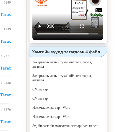
н :
6249
Татах
н :
1939
Татах
Хамгийн сүүлд татагдсан 4 файл
н :
2371
Захиргааны актын тухай ойлголт, төрөл,
ангилал
Татах
Захиргааны актын тухай ойлголт, төрөл,
ангилал
н :
2438
CV загвар
Татах
CV загвар
Нэхэмжлэх загвар - Word
н :
3670
Нэхэмжлэх загвар - Word
Татах
Эдийн засгийн математик загварчлалын лекц