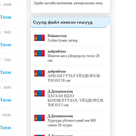
Эдийн засгийн математик загварчлалын лекц
н :
6368
Татах
Сүүлд файл нэмсэн гишүүд
н :
9411
Dulamsvren
Албан бланк загвар
Татах
дайриймаа
Мөнгөн аяга үйлдвэрлэх төсөл 20
н :
7262
сая
дайриймаа
Татах
АРЬСАН ГУТАЛ ҮЙЛДВЭРЛЭХ
ТӨСӨЛ 10 сая
н :
8203
Д.Дамдинжамц
ЦАГААН ИДЭЭ
Татах
БОЛОВСРУУЛАХ, ҮЙЛДВЭРЛЭХ
ТӨСӨЛ 5 сая
 :
14193
Д.Дамдинжамц
Худалдаа үйлчилгээний төв 800
саяын 28 хуудас
Татах
Д.Дамдинжамц