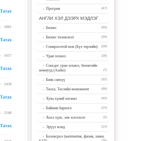
- Програм
(47)
Татах
АНГЛИ ХЭЛ ДЭЭРХ МЭДЛЭГ
н :
1801
- Бизнес
(50)
- Бизнес төлөвлөлт
(29)
Татах
- Сонирхолтой ном (Бүх төрлийн)
(29)
н :
1657
- Уран зохиол
(28)
- Сонсдог уран зохиол, бизнесийн
Татах
номнууд (Audio)
(7)
- Банк санхүү
(32)
н :
1459
- Төсөл, Төслийн менежмент
(68)
Татах
- Хувь хүний хөгжил
(40)
- Байшин барилга
(14)
н :
2548
- Хоол хүнс, зөв хооллолт
(2)
Татах
- Эрүүл мэнд
(14)
- Боловсрол (математик, физик, хими,
(28)