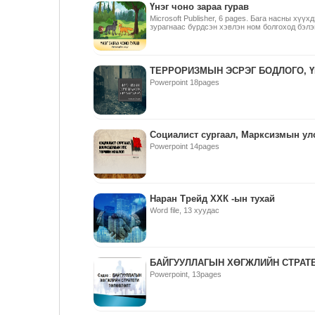
Үнэг чоно зараа гурав
Microsoft Publisher, 6 pages. Бага насны хүүх
зурагнаас бүрдсэн хэвлэн ном болгоход бэлэ
ТЕРРОРИЗМЫН ЭСРЭГ БОДЛОГО, 
Powerpoint 18pages
Социалист сургаал, Марксизмын ул
Powerpoint 14pages
Наран Трейд ХХК -ын тухай
Word file, 13 хуудас
БАЙГУУЛЛАГЫН ХӨГЖЛИЙН СТРАТ
Powerpoint, 13pages