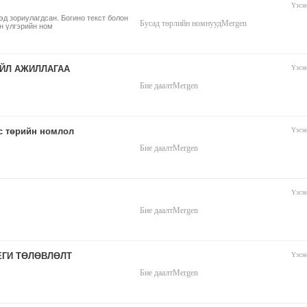
Үзсэ
дэд зориулагдсан. Богино текст болон
Бусад төрлийн номнууд
Mergen
н үлгэрийн ном
ҮЙЛ АЖИЛЛАГАА
Үзсэ
Бие даалт
Mergen
с төрийн номлол
Үзсэ
Бие даалт
Mergen
Үзсэ
Бие даалт
Mergen
ЕГИ ТӨЛӨВЛӨЛТ
Үзсэ
Бие даалт
Mergen