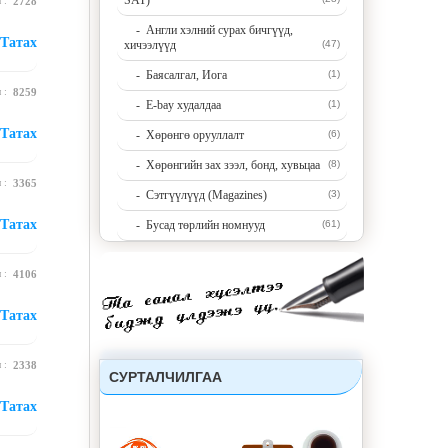
SAT)
н :
2728
- Англи хэлний сурах бичгүүд,
Татах
хичээлүүд
(47)
- Баясалгал, Иога
(1)
н :
8259
- E-bay худалдаа
(1)
Татах
- Хөрөнгө орууллалт
(6)
- Хөрөнгийн зах зээл, бонд, хувьцаа
(8)
н :
3365
- Сэтгүүлүүд (Magazines)
(3)
Татах
- Бусад төрлийн номнууд
(61)
н :
4106
Татах
н :
2338
СУРТАЛЧИЛГАА
Татах