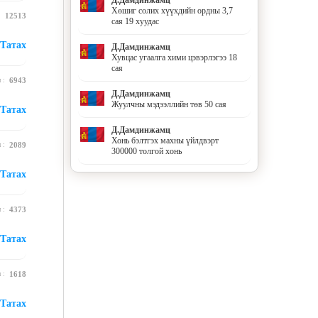
Хөшиг солих хүүхдийн ордны 3,7
 :
12513
сая 19 хуудас
Татах
Д.Дамдинжамц
Хувцас угаалга хими цэвэрлэгээ 18
сая
н :
6943
Д.Дамдинжамц
Жуулчны мэдээллийн төв 50 сая
Татах
Д.Дамдинжамц
Хонь бэлтгэх махны үйлдвэрт
н :
2089
300000 толгой хонь
Татах
н :
4373
Татах
н :
1618
Татах