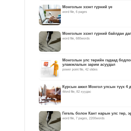
Монголын эзэнт гүрний үе
word file, 6 pages
Монголын эзэнт гүрний байлдан даг
word file, 680words
Монголын улс төрийн гадаад бодло
уламжлалын зарим асуудал
power point file, 42 slides
Курсын ажил Монгол улсын түүх 4 д
Word file, 82 хуудас
Гегель болон Кант нарын улс төр, 
word file, 7 pages, 2200words