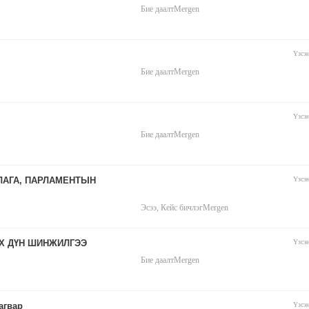
Бие даалт
Mergen
Үзсэ
Бие даалт
Mergen
Үзсэ
Бие даалт
Mergen
ЛАГА, ПАРЛАМЕНТЫН
Үзсэ
Эсээ, Кейс бичлэг
Mergen
Х ДҮН ШИНЖИЛГЭЭ
Үзсэ
Бие даалт
Mergen
агвар
Үзсэ