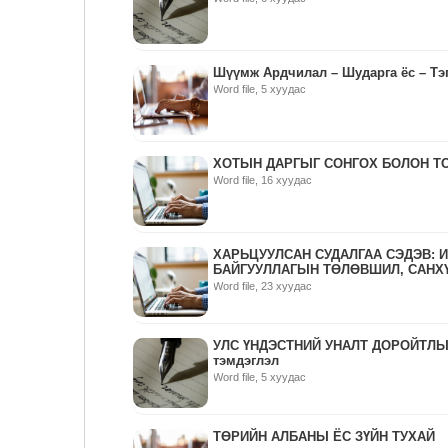
Шүүмж Ардчилал – Шударга ёс – Тэ
Word file, 5 хуудас
ХОТЫН ДАРГЫГ СОНГОХ БОЛОН Т
Word file, 16 хуудас
ХАРЬЦУУЛСАН СУДАЛГАА СЭДЭВ: 
БАЙГУУЛЛАГЫН ТӨЛӨВШИЛ, САНХ
Word file, 23 хуудас
УЛС ҮНДЭСТНИЙ УНАЛТ ДОРОЙТЛЫ
тэмдэглэл
Word file, 5 хуудас
ТӨРИЙН АЛБАНЫ ЁС ЗҮЙН ТУХАЙ