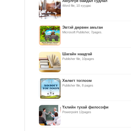
Аюулгүй байдал судлал
Word file, 10 хуудас
Эвтэй дөрвөн амьтан
Microsoft Publisher, 7pages.
Шагайн наадгай
Publisher file, 10pages
Хөлөгт тоглоом
Publisher file, 8 pages
Үхлийн тухай философи
Powerpoint 12pages