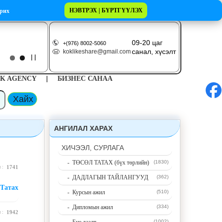
НЭВТРЭХ | БҮРТГҮҮЛЭХ
рих
09-20 цаг
+(976) 8002-5060
санал, хүсэлт
koklikeshare@gmail.com
|
K AGENCY
БИЗНЕС САНАА
АНГИЛАЛ ХАРАХ
ХИЧЭЭЛ, СУРЛАГА
- ТӨСӨЛ ТАТАХ (бүх төрлийн)
(1830)
н :
1741
- ДАДЛАГЫН ТАЙЛАНГУУД
(362)
Татах
- Курсын ажил
(510)
- Дипломын ажил
(334)
н :
1942
(1002)