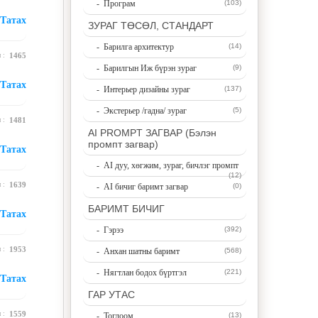
- Програм
(103)
Татах
ЗУРАГ ТӨСӨЛ, СТАНДАРТ
- Барилга архитектур
(14)
н :
1465
- Барилгын Иж бүрэн зураг
(9)
Татах
- Интерьер дизайны зураг
(137)
- Экстерьер /гадна/ зураг
(5)
н :
1481
AI PROMPT ЗАГВАР (Бэлэн
промпт загвар)
Татах
- AI дуу, хөгжим, зураг, бичлэг промпт
(12)
н :
1639
- AI бичиг баримт загвар
(0)
БАРИМТ БИЧИГ
Татах
- Гэрээ
(392)
н :
1953
- Анхан шатны баримт
(568)
- Нягтлан бодох бүртгэл
(221)
Татах
ГАР УТАС
н :
1559
- Тоглоом
(13)