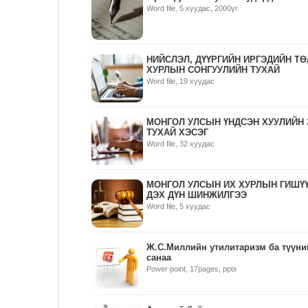
Word file, 5 хуудас, 2000үг
НИЙСЛЭЛ, ДҮҮРГИЙН ИРГЭДИЙН Т
ХУРЛЫН СОНГУУЛИЙН ТУХАЙ
Word file, 19 хуудас
МОНГОЛ УЛСЫН ҮНДСЭН ХУУЛИЙН 
ТУХАЙ ХЭСЭГ
Word file, 32 хуудас
МОНГОЛ УЛСЫН ИХ ХУРЛЫН ГИШҮҮ
ДЭХ ДҮН ШИНЖИЛГЭЭ
Word file, 5 хуудас
Ж.С.Миллийн утилитаризм ба түүний
санаа
Power point, 17pages, pptx