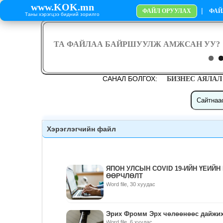
www.KOK.mn
|
ФАЙЛ ОРУУЛАХ
ФАЙ
Таны хэрэгцээ бидний зорилго
САНАЛ БОЛГОХ:
БИЗНЕС АЯЛАЛ
Хэрэглэгчийн файл
ЯПОН УЛСЫН COVID 19-ИЙН ҮЕИЙН
ӨӨРЧЛӨЛТ
Word file, 30 хуудас
Эрих Фромм Эрх чөлөөнөөс дайжи
Word file, 6 хуудас