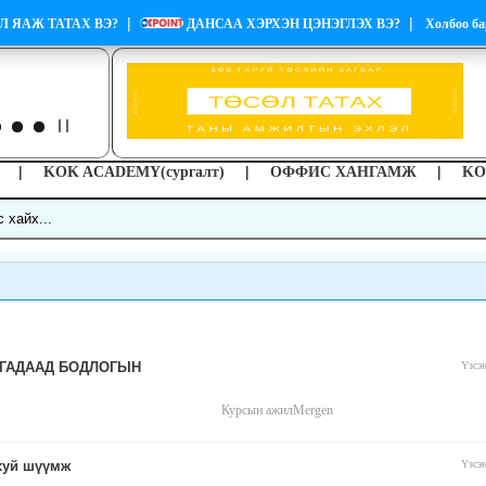
|
|
Л ЯАЖ ТАТАХ ВЭ?
ДАНСАА ХЭРХЭН ЦЭНЭГЛЭХ ВЭ?
Холбоо ба
|
|
|
KOK ACADEMY(сургалт)
ОФФИС ХАНГАМЖ
KO
 ГАДААД БОДЛОГЫН
Үзсэ
Курсын ажил
Mergen
хуй шүүмж
Үзсэ