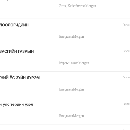
Эсээ, Кейс бичлэг
Mergen
ӨЛӨӨЛӨГЧДИЙН
Үзсэ
Бие даалт
Mergen
ЗАСГИЙН ГАЗРЫН
Үзсэ
Курсын ажил
Mergen
НИЙ ЁС ЗҮЙН ДҮРЭМ
Үзсэ
Бие даалт
Mergen
 улс төрийн үзэл
Үзсэ
Бие даалт
Mergen