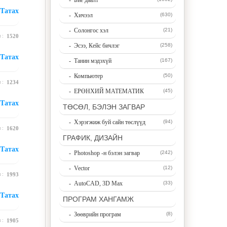
- Бие даалт
Татах
- Хичээл
(630)
- Солонгос хэл
(21)
н :
1520
- Эсээ, Кейс бичлэг
(258)
Татах
- Танин мэдэхүй
(167)
- Компьютер
(50)
н :
1234
- ЕРӨНХИЙ МАТЕМАТИК
(45)
Татах
ТӨСӨЛ, БЭЛЭН ЗАГВАР
- Хэрэгжиж буй сайн төслүүд
(94)
н :
1620
ГРАФИК, ДИЗАЙН
Татах
- Photoshop -н бэлэн загвар
(242)
- Vector
(12)
н :
1993
- AutoCAD, 3D Max
(33)
Татах
ПРОГРАМ ХАНГАМЖ
- Зөөврийн програм
(8)
н :
1905