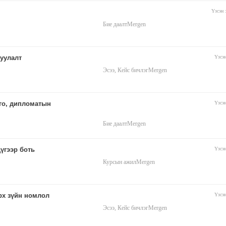
Үзсэн
Бие даалт
Mergen
уулалт
Үзсэ
Эсээ, Кейс бичлэг
Mergen
го, дипломатын
Үзсэ
Бие даалт
Mergen
үгээр боть
Үзсэ
Курсын ажил
Mergen
эрх зүйн номлол
Үзсэ
Эсээ, Кейс бичлэг
Mergen