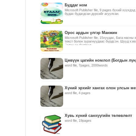
Буддаг ном
Microsoft Publisher file, 9 pages бүхий хүүхд
будах будагдсан дүрсийг агуулсан.
Орос ардын үлгэр Манжин
Microsoft Publisher file, 15хуудас, Бага насн
текст болон зурагнуудаас бүрдсэн. Шууд хэв
бэлэн эх бэлтгэл.
Цөвүүн цагийн номлол (Богдын лүн
word file, 7pages, 2000words
Хүний эрхийг хангах олон улсын м
word file, 4 pages
Хувь хүний санхүүгийн төлөвлөлт
word file, 19pages