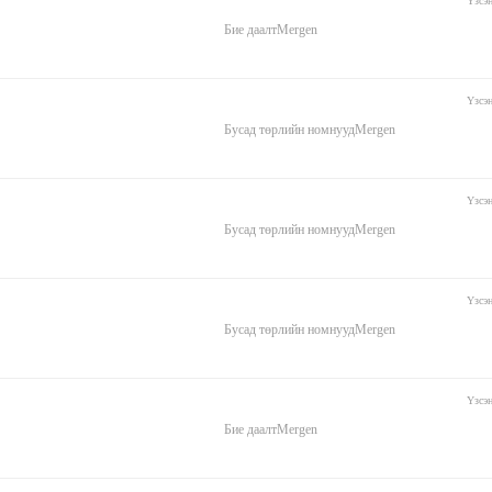
Үзсэ
Бие даалт
Mergen
Үзсэ
Бусад төрлийн номнууд
Mergen
Үзсэ
Бусад төрлийн номнууд
Mergen
Үзсэ
Бусад төрлийн номнууд
Mergen
Үзсэ
Бие даалт
Mergen