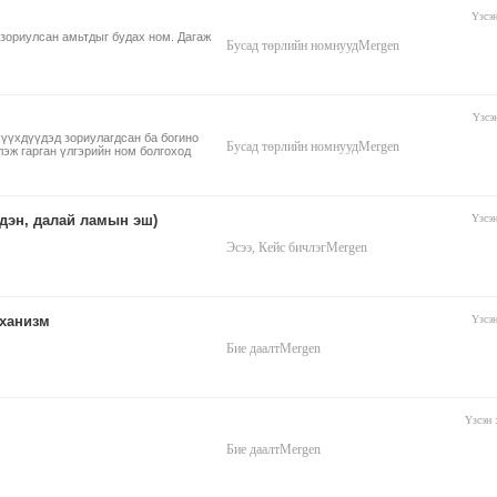
Үзсэ
эд зориулсан амьтдыг будах ном. Дагаж
Бусад төрлийн номнууд
Mergen
Үзсэ
ы хүүхдүүдэд зориулагдсан ба богино
Бусад төрлийн номнууд
Mergen
лэж гарган үлгэрийн ном болгоход
дэн, далай ламын эш)
Үзсэ
Эсээ, Кейс бичлэг
Mergen
еханизм
Үзсэ
Бие даалт
Mergen
Үзсэн
Бие даалт
Mergen