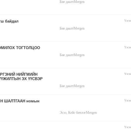
Бие даалт
Mergen
гш байдал
Үзсэ
Бие даалт
Mergen
ОМИЛОХ ТОГТОЛЦОО
Үзсэ
Бие даалт
Mergen
ИРГЭНИЙ НИЙГМИЙН
Үзсэ
ҮҮЖИЛТЫН ЭХ ҮҮСВЭР
Бие даалт
Mergen
Н ШАЛТГААН номын
Үзсэ
Эсээ, Кейс бичлэг
Mergen
Үзсэ