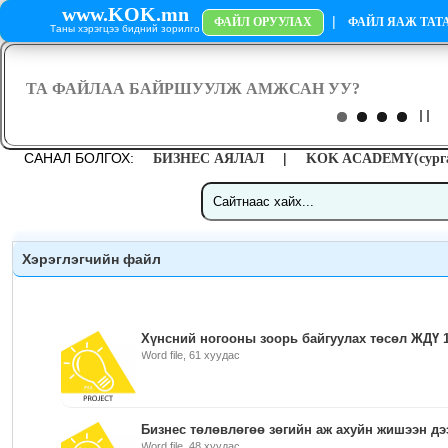
www.KOK.mn
|
ФАЙЛ ОРУУЛАХ
ФАЙЛ ЯАЖ ТАТА
Таны хэрэгцээ бидний зорилго
САНАЛ БОЛГОХ:
|
БИЗНЕС АЯЛАЛ
KOK ACADEMY(сурга
Хэрэглэгчийн файл
Хүнсний ногооны зоорь байгуулах төсөл ЖДҮ 1
Word file, 61 хуудас
Бизнес төлөвлөгөө зөгийн аж ахуйн жишээн дэ
Word file, 48 хуудас