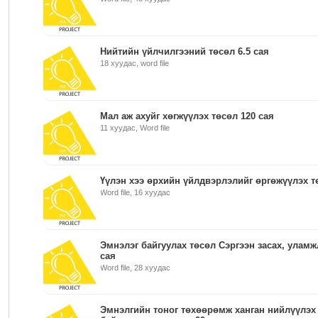
Нийтийн үйлчилгээний төсөл 6.5 сая
18 хуудас, word file
Мал аж ахуйг хөгжүүлэх төсөл 120 сая
11 хуудас, Word file
Үүлэн хээ өрхийн үйлдвэрлэлийг өргөжүүлэх т
Word file, 16 хуудас
Эмнэлэг байгуулах төсөл Сэргээн засах, уламж
сая
Word file, 28 хуудас
Эмнэлгийн тоног төхөөрөмж ханган нийлүүлэх