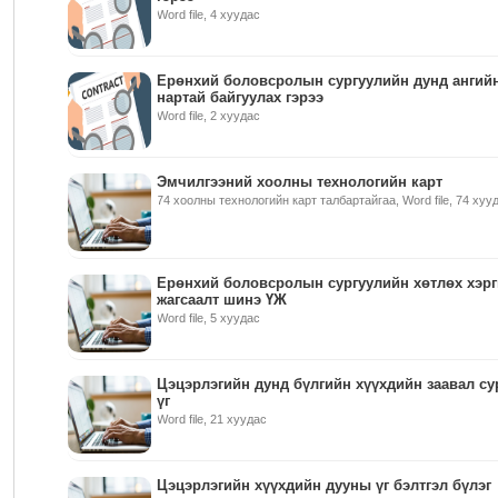
Word file, 4 хуудас
Ерөнхий боловсролын сургуулийн дунд ангий
нартай байгуулах гэрээ
Word file, 2 хуудас
Эмчилгээний хоолны технологийн карт
74 хоолны технологийн карт талбартайгаа, Word file, 74 хуу
Ерөнхий боловсролын сургуулийн хөтлөх хэр
жагсаалт шинэ ҮЖ
Word file, 5 хуудас
Цэцэрлэгийн дунд бүлгийн хүүхдийн заавал су
үг
Word file, 21 хуудас
Цэцэрлэгийн хүүхдийн дууны үг бэлтгэл бүлэг