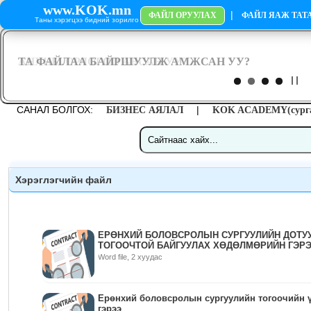
www.KOK.mn
|
ФАЙЛ ОРУУЛАХ
ФАЙЛ ЯАЖ ТАТА
Таны хэрэгцээ бидний зорилго
САНАЛ БОЛГОХ:
|
БИЗНЕС АЯЛАЛ
KOK ACADEMY(сурга
Хэрэглэгчийн файл
ЕРӨНХИЙ БОЛОВСРОЛЫН СУРГУУЛИЙН ДОТУ
ТОГООЧТОЙ БАЙГУУЛАХ ХӨДӨЛМӨРИЙН ГЭР
Word file, 2 хуудас
Ерөнхий боловсролын сургуулийн тогоочийн ү
гэрээ