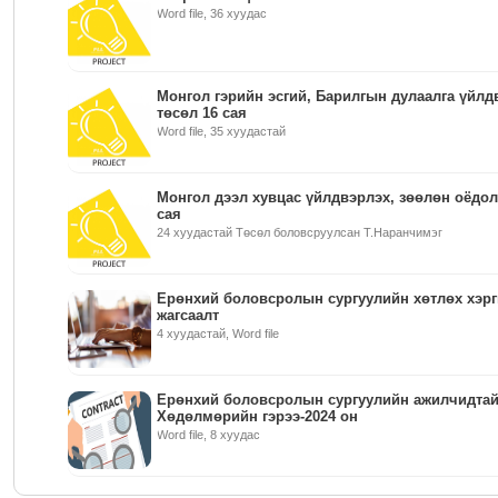
Word file, 36 хуудас
Монгол гэрийн эсгий, Барилгын дулаалга үйлд
төсөл 16 сая
Word file, 35 хуудастай
Монгол дээл хувцас үйлдвэрлэх, зөөлөн оёдол
сая
24 хуудастай Төсөл боловсруулсан Т.Наранчимэг
Ерөнхий боловсролын сургуулийн хөтлөх хэр
жагсаалт
4 хуудастай, Word file
Ерөнхий боловсролын сургуулийн ажилчидтай
Хөдөлмөрийн гэрээ-2024 он
Word file, 8 хуудас