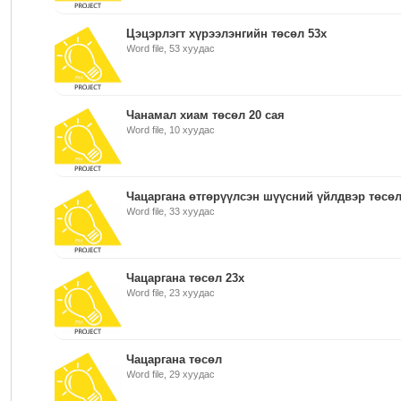
Цэцэрлэгт хүрээлэнгийн төсөл 53x
Word file, 53 хуудас
Чанамал хиам төсөл 20 сая
Word file, 10 хуудас
Чацаргана өтгөрүүлсэн шүүсний үйлдвэр төсөл 
Word file, 33 хуудас
Чацаргана төсөл 23x
Word file, 23 хуудас
Чацаргана төсөл
Word file, 29 хуудас