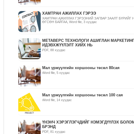
ХАМТРАН АЖИЛЛАХ ГЭРЭЭ
ХАМТРАН АЖИЛЛАХ ГЭРЭЭНИЙ ЗАГВАР ЗААЛТ БҮРИЙГ 
ӨГСӨН БАЙГАА, Word file, 3 хуудас
МЕТАВЕРС ТЕХНОЛОГИ АШИГЛАН МАРКЕТИН
ИДЭВХЖҮҮЛЭЛТ ХИЙХ НЬ
PDF, 88 хуудас
Мал үржүүлгийн хоршооны төсөл 80сая
Word file, 5 хуудас
Мал үржүүлгийн хоршооны төсөл 100 сая
Word file, 14 хуудас
ҮНЭНЧ ХЭРЭГЛЭГЧДИЙГ НЭМЭГДҮҮЛЭХ БОЛО
БРЭНД
PDF, 81 хуудас