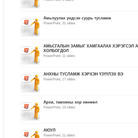
Амьлуулах үндсэн суурь тусламж
PowerPoint, 31 slides
АМЬСГАЛЫН ЗАМЫГ ХАМГААЛАХ ХЭРЭГСЭЛ А
ХОЛБОГДОЛ
PowerPoint, 11 slides
АНХНЫ ТУСЛАМЖ ХЭРХЭН ҮЗҮҮЛЭХ ВЭ
PowerPoint, 17 slides
Архи, тамхины хор хөнөөл
PowerPoint, 19 slides
АЮУЛ
PowerPoint, 11 slides