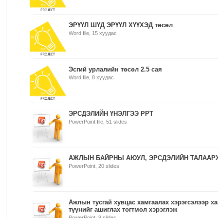
ЭРҮҮЛ ШҮД ЭРҮҮЛ ХҮҮХЭД төсөл
Word file, 15 хуудас
Эсгий урлалийн төсөл 2.5 сая
Word file, 8 хуудас
ЭРСДЭЛИЙН ҮНЭЛГЭЭ PPT
PowerPoint file, 51 slides
АЖЛЫН БАЙРНЫ АЮУЛ, ЭРСДЭЛИЙН ТАЛААР
PowerPoint, 20 slides
Ажлын тусгай хувцас хамгаалах хэрэгсэлээр ха
түүнийг ашиглах тогтмол хэрэглэж
PowerPoint, 9 slides