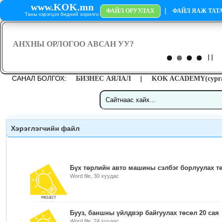
www.KOK.mn
|
ФАЙЛ ОРУУЛАХ
ФАЙЛ ЯАЖ ТАТА
Таны хэрэгцээ бидний зорилго
САНАЛ БОЛГОХ:
|
БИЗНЕС АЯЛАЛ
KOK ACADEMY(сурга
Хэрэглэгчийн файл
Бүх төрлийн авто машины сэлбэг борлуулах т
Word file, 30 хуудас
Бууз, баншны үйлдвэр байгуулах төсөл 20 сая
Word file, 24 хуудас