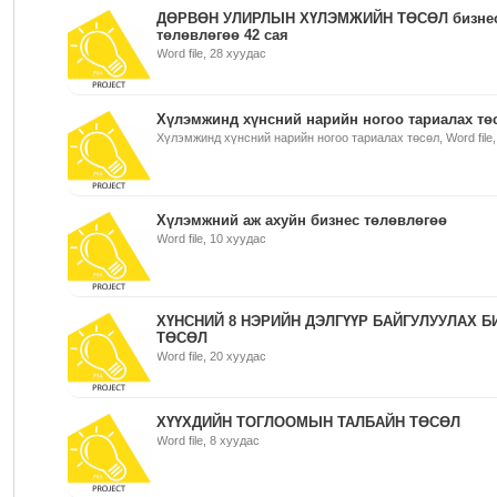
ДӨРВӨН УЛИРЛЫН ХҮЛЭМЖИЙН ТӨСӨЛ бизне
төлөвлөгөө 42 сая
Word file, 28 хуудас
Хүлэмжинд хүнсний нарийн ногоо тариалах тө
Хүлэмжинд хүнсний нарийн ногоо тариалах төсөл, Word file,
Хүлэмжний аж ахуйн бизнес төлөвлөгөө
Word file, 10 хуудас
ХҮНСНИЙ 8 НЭРИЙН ДЭЛГҮҮР БАЙГУЛУУЛАХ Б
ТӨСӨЛ
Word file, 20 хуудас
ХҮҮХДИЙН ТОГЛООМЫН ТАЛБАЙН ТӨСӨЛ
Word file, 8 хуудас