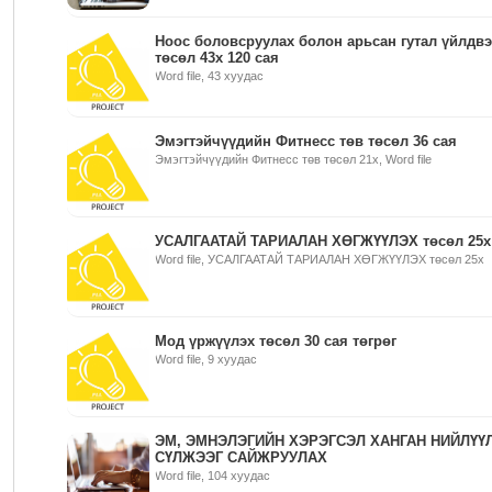
Ноос боловсруулах болон арьсан гутал үйлдв
төсөл 43х 120 сая
Word file, 43 хуудас
Эмэгтэйчүүдийн Фитнесс төв төсөл 36 сая
Эмэгтэйчүүдийн Фитнесс төв төсөл 21x, Word file
УСАЛГААТАЙ ТАРИАЛАН ХӨГЖҮҮЛЭХ төсөл 25х
Word file, УСАЛГААТАЙ ТАРИАЛАН ХӨГЖҮҮЛЭХ төсөл 25х
Мод үржүүлэх төсөл 30 сая төгрөг
Word file, 9 хуудас
ЭМ, ЭМНЭЛЭГИЙН ХЭРЭГСЭЛ ХАНГАН НИЙЛҮҮ
СҮЛЖЭЭГ САЙЖРУУЛАХ
Word file, 104 хуудас