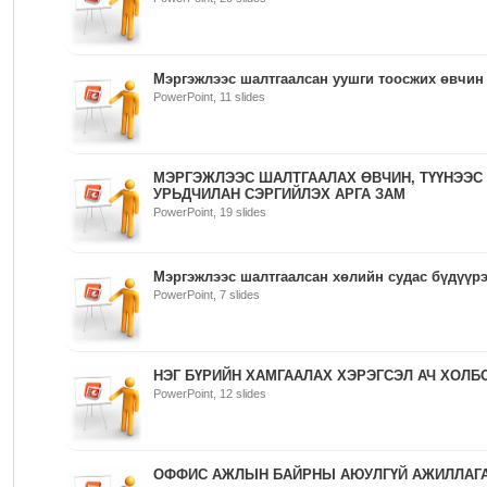
Мэргэжлээс шалтгаалсан уушги тоосжих өвчин
PowerPoint, 11 slides
МЭРГЭЖЛЭЭС ШАЛТГААЛАХ ӨВЧИН, ТҮҮНЭЭС
УРЬДЧИЛАН СЭРГИЙЛЭХ АРГА ЗАМ
PowerPoint, 19 slides
Мэргэжлээс шалтгаалсан хөлийн судас бүдүүр
PowerPoint, 7 slides
НЭГ БҮРИЙН ХАМГААЛАХ ХЭРЭГСЭЛ АЧ ХОЛБ
PowerPoint, 12 slides
ОФФИС АЖЛЫН БАЙРНЫ АЮУЛГҮЙ АЖИЛЛАГ