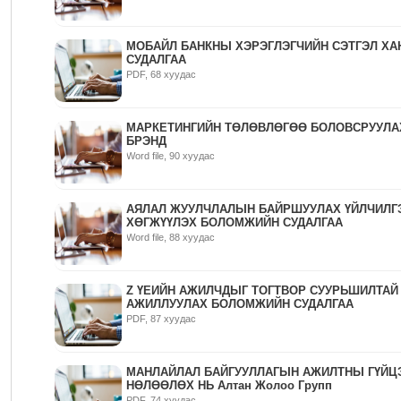
МОБАЙЛ БАНКНЫ ХЭРЭГЛЭГЧИЙН СЭТГЭЛ Х
СУДАЛГАА
PDF, 68 хуудас
МАРКЕТИНГИЙН ТӨЛӨВЛӨГӨӨ БОЛОВСРУУЛА
БРЭНД
Word file, 90 хуудас
АЯЛАЛ ЖУУЛЧЛАЛЫН БАЙРШУУЛАХ ҮЙЛЧИЛГ
ХӨГЖҮҮЛЭХ БОЛОМЖИЙН СУДАЛГАА
Word file, 88 хуудас
Z ҮЕИЙН АЖИЛЧДЫГ ТОГТВОР СУУРЬШИЛТАЙ
АЖИЛЛУУЛАХ БОЛОМЖИЙН СУДАЛГАА
PDF, 87 хуудас
МАНЛАЙЛАЛ БАЙГУУЛЛАГЫН АЖИЛТНЫ ГҮЙЦ
НӨЛӨӨЛӨХ НЬ Алтан Жолоо Групп
PDF, 74 хуудас