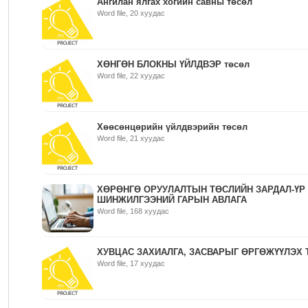
Ангилан ялгах хогийн савны төсөл
Word file, 20 хуудас
ХӨНГӨН БЛОКНЫ ҮЙЛДВЭР төсөл
Word file, 22 хуудас
Хөөсөнцөрийн үйлдвэрийн төсөл
Word file, 21 хуудас
ХӨРӨНГӨ ОРУУЛАЛТЫН ТӨСЛИЙН ЗАРДАЛ-ҮР
ШИНЖИЛГЭЭНИЙ ГАРЫН АВЛАГА
Word file, 168 хуудас
ХУВЦАС ЗАХИАЛГА, ЗАСВАРЫГ ӨРГӨЖҮҮЛЭХ 
Word file, 17 хуудас