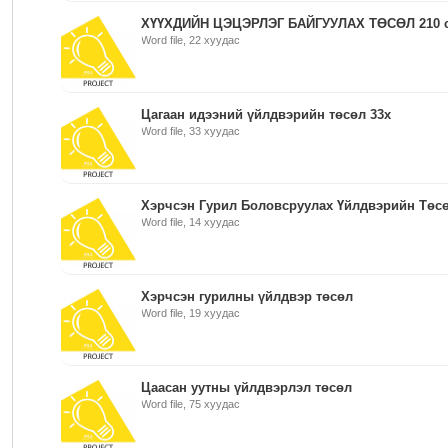
ХҮҮХДИЙН ЦЭЦЭРЛЭГ БАЙГУУЛАХ ТӨСӨЛ 210 
Word file, 22 хуудас
Цагаан идээний үйлдвэрийн төсөл 33х
Word file, 33 хуудас
Хэрчсэн Гурил Боловсруулах Үйлдвэрийн Төс
Word file, 14 хуудас
Хэрчсэн гурилны үйлдвэр төсөл
Word file, 19 хуудас
Цаасан уутны үйлдвэрлэл төсөл
Word file, 75 хуудас