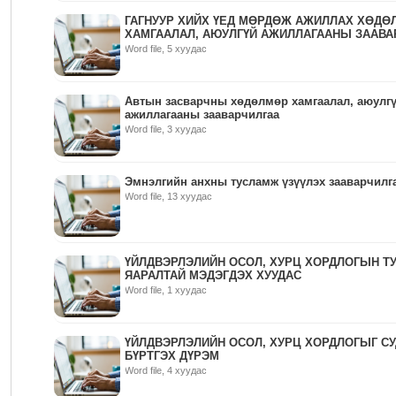
ГАГНУУР ХИЙХ ҮЕД МӨРДӨЖ АЖИЛЛАХ ХӨДӨ
ХАМГААЛАЛ, АЮУЛГҮЙ АЖИЛЛАГААНЫ ЗААВА
Word file, 5 хуудас
Автын засварчны хөдөлмөр хамгаалал, аюулг
ажиллагааны зааварчилгаа
Word file, 3 хуудас
Эмнэлгийн анхны тусламж үзүүлэх зааварчилг
Word file, 13 хуудас
ҮЙЛДВЭРЛЭЛИЙН ОСОЛ, ХУРЦ ХОРДЛОГЫН Т
ЯАРАЛТАЙ МЭДЭГДЭХ ХУУДАС
Word file, 1 хуудас
ҮЙЛДВЭРЛЭЛИЙН ОСОЛ, ХУРЦ ХОРДЛОГЫГ С
БҮРТГЭХ ДҮРЭМ
Word file, 4 хуудас