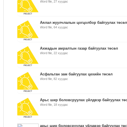
Word file, 27 хуудас
Аялал жуулчлалын цогцолбор байгуулах төсөл
Word file, 64 хуудас
Ахмадын амралтын газар байгуулах төсөл
Word file, 22 хуудас
Асфальтан зам байгуулах цехийн төсөл
Word file, 82 хуудас
Арьс шир боловсруулах үйлдвэр байгуулах төс
Word file, 18 хуудас
арьс шир боловсруулах үйлдвэр байгуулах тө