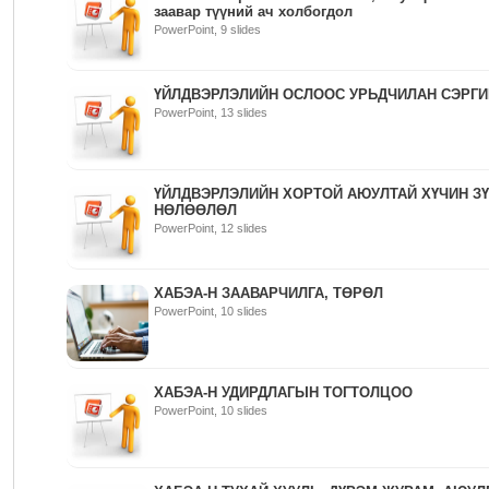
заавар түүний ач холбогдол
PowerPoint, 9 slides
ҮЙЛДВЭРЛЭЛИЙН ОСЛООС УРЬДЧИЛАН СЭРГ
PowerPoint, 13 slides
ҮЙЛДВЭРЛЭЛИЙН ХОРТОЙ АЮУЛТАЙ ХҮЧИН З
НӨЛӨӨЛӨЛ
PowerPoint, 12 slides
ХАБЭА-Н ЗААВАРЧИЛГА, ТӨРӨЛ
PowerPoint, 10 slides
ХАБЭА-Н УДИРДЛАГЫН ТОГТОЛЦОО
PowerPoint, 10 slides