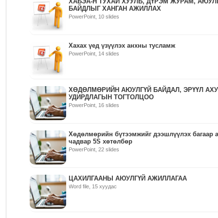
ХАБЭА-Н ТУХАЙ ХУУЛЬ, ДҮРЭМ ЖУРАМ, АЮУЛ
БАЙДЛЫГ ХАНГАН АЖИЛЛАХ
PowerPoint, 10 slides
Хахах үед үзүүлэх анхны тусламж
PowerPoint, 14 slides
ХӨДӨЛМӨРИЙН АЮУЛГҮЙ БАЙДАЛ, ЭРҮҮЛ АХ
УДИРДЛАГЫН ТОГТОЛЦОО
PowerPoint, 16 slides
Хөдөлмөрийн бүтээмжийг дээшлүүлэх багаар 
чадвар 5S хөтөлбөр
PowerPoint, 22 slides
ЦАХИЛГААНЫ АЮУЛГҮЙ АЖИЛЛАГАА
Word file, 15 хуудас