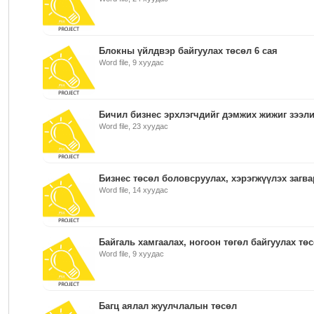
Блокны үйлдвэр байгуулах төсөл 6 сая
Word file, 9 хуудас
Бичил бизнес эрхлэгчдийг дэмжих жижиг зээл
Word file, 23 хуудас
Бизнес төсөл боловсруулах, хэрэгжүүлэх загва
Word file, 14 хуудас
Байгаль хамгаалах, ногоон төгөл байгуулах тө
Word file, 9 хуудас
Багц аялал жуулчлалын төсөл