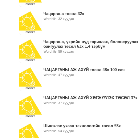
Чацаргана төсөл 32x
Word file, 32 хуудас
Чацаргана, үхрийн нүд тариалах, боловсруула
байгуулах төсөл 63x 1,4 тэрбүм
Word file, 59 хуудас
ЧАЦАРГАНЫ АЖ АХУЙ төсөл 48x 100 сая
Word file, 47 хуудас
ЧАЦАРГАНЫ АЖ АХУЙ ХӨГЖҮҮЛЭХ ТӨСӨЛ 37х 
Word file, 37 хуудас
Шинжлэх ухаан технологийн төсөл 53x
Word file, 54 хуудас