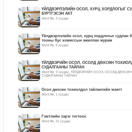
ҮЙЛДВЭРЛЭЛИЙН ОСОЛ, ХУРЦ ХОРДЛОГЫГ С
БҮРТГЭСЭН АКТ
Word file, 2 хуудас
Үйлдвэрлэлийн осол, хурц хордлогыг судлан б
тооны бус комиссын ажиллах журам
Word file, 5 хуудас
ҮЙЛДВЭРИЙН ОСОЛ, ОСОЛД ДӨХСӨН ТОХИО
СУДАЛГААНЫ ТАЙЛАН
Word file, 9 хуудас, ҮЙЛДВЭРИЙН ОСОЛ, ОСОЛД ДӨХС
СУДАЛГААНЫ ТАЙЛАН
Осол дөхсөн тохиолдол тайлангийн маягт
Word file, 1 хуудас
Гэмтлийн зэрэг тогтоох
Word file, 31 хуудас