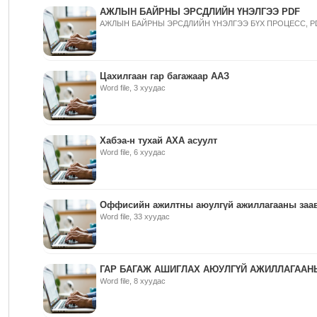
АЖЛЫН БАЙРНЫ ЭРСДЛИЙН ҮНЭЛГЭЭ PDF
АЖЛЫН БАЙРНЫ ЭРСДЛИЙН ҮНЭЛГЭЭ БҮХ ПРОЦЕСС, PDF,
Цахилгаан гар багажаар ААЗ
Word file, 3 хуудас
Хабэа-н тухай АХА асуулт
Word file, 6 хуудас
Оффисийн ажилтны аюулгүй ажиллагааны заа
Word file, 33 хуудас
ГАР БАГАЖ АШИГЛАХ АЮУЛГҮЙ АЖИЛЛАГААН
Word file, 8 хуудас