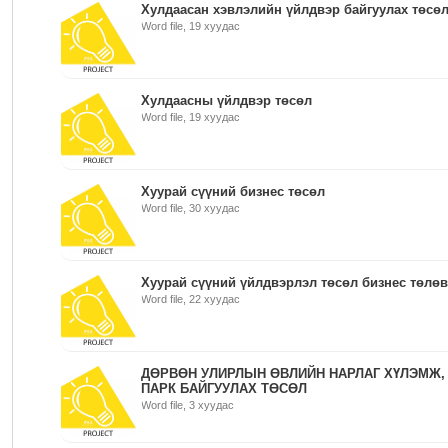
Хулдаасан хэвлэлийн үйлдвэр байгуулах төсө
Word file, 19 хуудас
Хулдаасны үйлдвэр төсөл
Word file, 19 хуудас
Хуурай сүүний бизнес төсөл
Word file, 30 хуудас
Хуурай сүүний үйлдвэрлэл төсөл бизнес төлө
Word file, 22 хуудас
ДӨРВӨН УЛИРЛЫН ӨВЛИЙН НАРЛАГ ХҮЛЭМЖ,
ПАРК БАЙГУУЛАХ ТӨСӨЛ
Word file, 3 хуудас