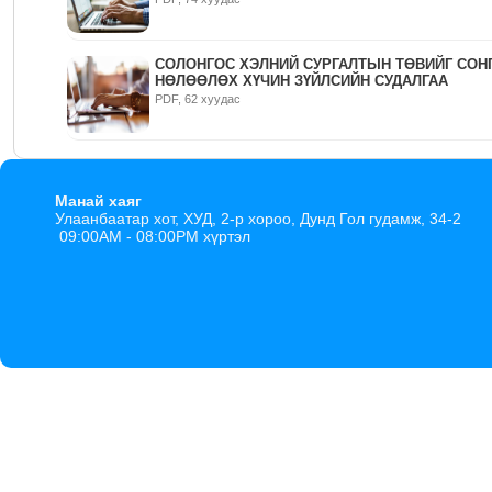
СОЛОНГОС ХЭЛНИЙ СУРГАЛТЫН ТӨВИЙГ СОН
НӨЛӨӨЛӨХ ХҮЧИН ЗҮЙЛСИЙН СУДАЛГАА
PDF, 62 хуудас
Манай хаяг
Улаанбаатар хот, ХУД, 2-р хороо, Дунд Гол гудамж, 34-2
09:00AM - 08:00PM хүртэл