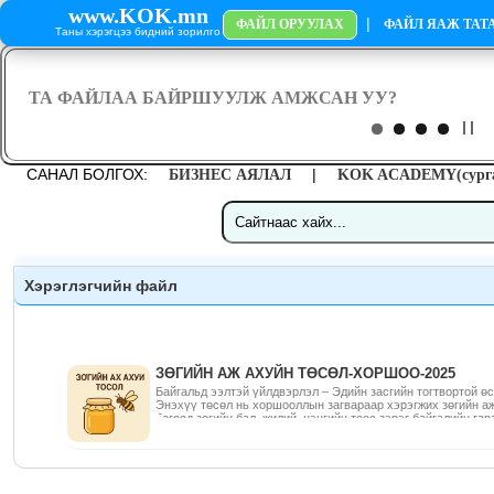
www.KOK.mn
|
ФАЙЛ ОРУУЛАХ
ФАЙЛ ЯАЖ ТАТА
Таны хэрэгцээ бидний зорилго
САНАЛ БОЛГОХ:
|
БИЗНЕС АЯЛАЛ
KOK ACADEMY(сурга
Хэрэглэгчийн файл
ЗӨГИЙН АЖ АХУЙН ТӨСӨЛ-ХОРШОО-2025
Байгальд ээлтэй үйлдвэрлэл – Эдийн засгийн тогтвортой 
Энэхүү төсөл нь хоршооллын загвараар хэрэгжих зөгийн аж
бөгөөд зөгийн бал, жилий, цэцгийн тоос зэрэг байгалийн га
үйлдвэрлэж, эрүүл хүнсний зах зээлийг өргөжүүлэх зорилг
орон нутагт тогтвортой орлого, байнгын ажлын байр, мөн э
хадгалах үйлдвэрлэлийн шинэ жишиг бий болох юм. Баримт 
технологийн шат дамжлага, тоног төхөөрөмжийн жагсаалт, 
тооцоо, SWOT шинжилгээ, эрсдэлийн төлөвлөгөө бүгд тусга