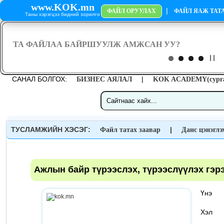
www.KOK.mn
|
ФАЙЛ ОРУУЛАХ
ФАЙЛ ЯАЖ ТАТА
Таны хэрэгцээ бидний зорилго
САНАЛ БОЛГОХ:
|
БИЗНЕС АЯЛАЛ
KOK ACADEMY(сурга
ТУСЛАМЖИЙН ХЭСЭГ:
|
Файл татах заавар
Данс цэнэглэ
Ажлын байр түрээслэх, түрээслүүлэх гэр
Үн
Хэ