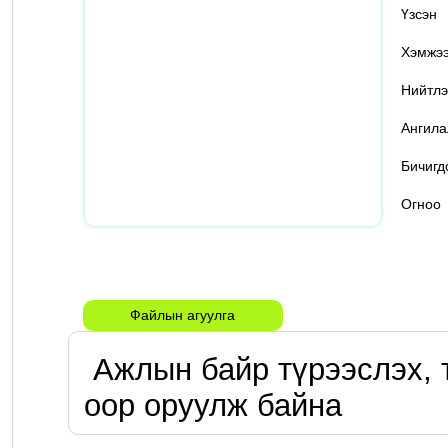
Үзс
Хэмж
Нийтлэ
Ангил
Бичигд
Огн
Файлын агуулга
 Ажлын байр түрээслэх, түрээслүүлэх гэрээ word-
оор оруулж байна 