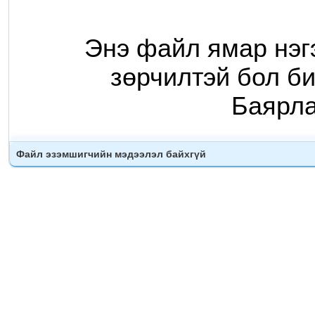
Энэ файл ямар нэг
зөрчилтэй бол би
Баярл
Файл эзэмшигчийн мэдээлэл байхгүй