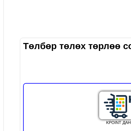
Төлбөр төлөх төрлөө с
KPOINT ДА